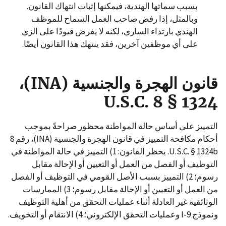
بسبب سماتها الهندية، فيمكنها إثبات انتهاك القانون.
وبالمثل، إذا رفض صاحب العمل السماح للموظف
الهندي بارتداء الساري، لكنه لا يفرض قيودًا على الزي
على أي موظفين آخرين، فقد ينتهك هذا القانون أيضًا.
قانون الهجرة والجنسية (
INA)،
U.S.C. 8 § 1324
التمييز على أساس حالة المواطنة محظور صراحةً بموجب
أحكام مكافحة التمييز في قانون الهجرة والجنسية (INA)، رقم 8
U.S.C. § 1324b. يحظر القانون: 1) التمييز في حالة المواطنة في
التوظيف أو الفصل من العمل أو التعيين أو الإحالة مقابل
رسوم؛ 2) التمييز بسبب الأصل القومي في التوظيف أو الفصل
من العمل أو التعيين أو الإحالة مقابل رسوم؛ 3) الممارسات
الوثائقية غير العادلة أثناء عمليات التحقق من أهلية التوظيف
ونموذج I-9 وعمليات التحقق الإلكتروني؛ 4) الانتقام أو التخويف.