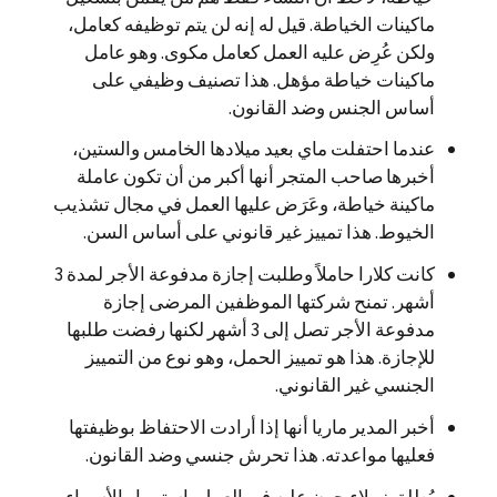
ماكينات الخياطة. قيل له إنه لن يتم توظيفه كعامل،
ولكن عُرِض عليه العمل كعامل مكوى. وهو عامل
ماكينات خياطة مؤهل. هذا تصنيف وظيفي على
أساس الجنس وضد القانون.
عندما احتفلت ماي بعيد ميلادها الخامس والستين،
أخبرها صاحب المتجر أنها أكبر من أن تكون عاملة
ماكينة خياطة، وعَرَض عليها العمل في مجال تشذيب
الخيوط. هذا تمييز غير قانوني على أساس السن.
كانت كلارا حاملاً وطلبت إجازة مدفوعة الأجر لمدة 3
أشهر. تمنح شركتها الموظفين المرضى إجازة
مدفوعة الأجر تصل إلى 3 أشهر لكنها رفضت طلبها
للإجازة. هذا هو تمييز الحمل، وهو نوع من التمييز
الجنسي غير القانوني.
أخبر المدير ماريا أنها إذا أرادت الاحتفاظ بوظيفتها
فعليها مواعدته. هذا تحرش جنسي وضد القانون.
يُطلِق زملاء جون عليه في العمل باستمرار الأسماء