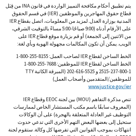
يتم تطبيق أحكام مكافحة التمييز الواردة في قانون INA من قِبَل
قطاع حقوق المهاجرين والموظفين (IER) في قسم الحقوق
المدنية بوزارة العدل. لمزيد من المعلومات، اتصل بقطاع IER
على الأرقام أدناه (9:00 صباحًا-5:00 مساءً بالتوقيت الشرقي،
من الاثنين إلى الجمعة) أو قم بزيارة موقع قطاع IER على
الويب. يمكن أن تكون المكالمات مجهولة الهوية وبأي لغة:
الخط الساخن لقطاع IER لصاحب العمل: 8155-255-800-1
الخط الساخن لقطاع IER للموظفين: 7688-255-800-1
2515-237-800-1 و 5525-616-202 (المبرقة الكاتبة TTY
للموظفين/المتقدمين وأصحاب العمل)
www.justice.gov/ier
تنص مذكرة التفاهم (MOU) بين لجنة EEOC وقطاع IER
(المعروف سابقًا باسم مكتب المستشار الخاص لممارسات
التوظيف غير العادلة المتعلقة بالهجرة) على أن الوكالات
ستحيل إلى بعضها البعض التهم الأخرى التي تدعي حدوث
انتهاكات بموجب القوانين التي تفرضها كل وكالة. ستقوم لجنة