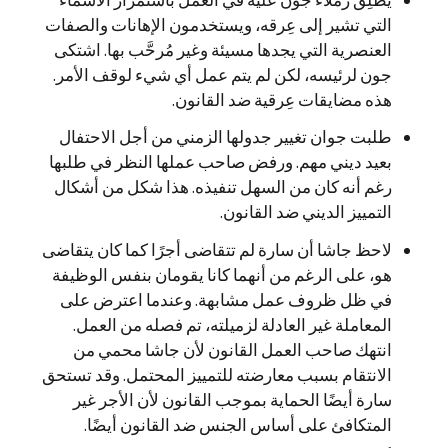
التي تشير إلى عِرقه، ويستخدمون الإهانات والصفات
العنصرية التي يجدها مسيئة وغير مُرحَّب بها. اشتكى
جون لرئيسه، لكن لم يتم عمل أي شيء لوقف الأمر.
هذه مضايقات عِرقية ضد القانون.
طلبت جوان تغيير جدولها الزمني من أجل الاحتفال
بعيد ديني مهم. ورفض صاحب عملها النظر في طلبها
رغم أنه كان من السهل تنفيذه. هذا شكل من أشكال
التمييز الديني ضد القانون.
لاحظ جاشا أن سارة لم تتقاضى أجرًا كما كان يتقاضى
هو، على الرغم من أنهما كانا يقومان بنفس الوظيفة
في ظل ظروف عمل مشابهة. وعندما اعترض على
المعاملة غير العادلة لزميلته، تم فصله من العمل.
انتهك صاحب العمل القانون لأن جاشا محمي من
الانتقام بسبب معارضته للتمييز المحتمل. وقد تستحق
سارة أيضًا الحماية بموجب القانون لأن الأجر غير
المتكافئ على أساس الجنس ضد القانون أيضًا.