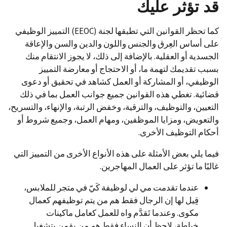
قد تؤثر عليك
كما تحظر القوانين التي تطبقها لجنة (EEOC) التمييز الوظيفي
على أساس العِرق والجنس واللون والدين والسن والإعاقة
الجسدية أو العقلية. بالإضافة إلى ذلك، لا يجوز الانتقام منك
بسبب تقديمك لتهمة ما، أو الاحتجاج أو معارضة التمييز
الوظيفي، أو المشاركة أو العمل كشاهد في تحقيق أو دعوى
قضائية. تغطي هذه القوانين جميع جوانب العمل بما في ذلك
التعيين، والتوظيف، والترقية، وخفض الرتبة، والإنهاء، والتسريح،
والتعويض، ومزايا الموظفين، ومهام العمل، وجميع شروط أو
أحكام التوظيف الأخرى.
فيما يلي بعض الأمثلة على هذه الأنواع الأخرى من التمييز التي
غالبًا ما تؤثر على العمال المهاجرين.
عندما تقدمت مي لي لوظيفة كَيّ في متجر للملابس،
قِيل لها إن الرجال فقط هم من يتم توظيفهم كعمال
مكوى. وعندما تَقدَّم واه للعمل كعامل ماكينات
خياطة، لاحظ أن النساء فقط هم من يقمن بتشغيل