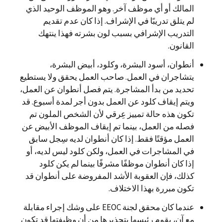
المالك أو أي موظف آخر. وهو الموظف الوحيد الذي
لم يتلق تدريبًا في الإشراف. إذا كان عدم تقديم
التدريب الإشرافي بسبب لون بشرته فهذا ينتهك
القانون.
أنطوان، أسود البشرة، وكلود، أبيض البشرة،
يتشاجران في العمل. صاحب العمل يحقق ولا يستطيع
تحديد من بدأ المشاجرة. يتم فصل أنطوان عن العمل،
ويتم إيقاف كلود عن العمل بدون أجر لمدة أسبوع. قد
تكون هذه حالة تمييز عِرقي لأن الشخص الملون تم
فصله من العمل، بينما تم إيقاف الموظف الأبيض عن
العمل مؤقتًا فقط. إذا كان أنطوان لديه سِجل سابق
في المشاجرات في العمل، ولكن كلود ليس لديه، أو
إذا كان أنطوان موظفًا مشرفًا بينما لم يكن كلود
كذلك، فإن العقوبة الأشد المفروضة على أنطوان قد
تكون مبررة بهذا الاختلاف.
عندما كان محقق لجنة EEOC على وشك إجراء مقابلة
مع آن، يقوم رئيسها بتحذيرها من أن وظيفتها قد تكون