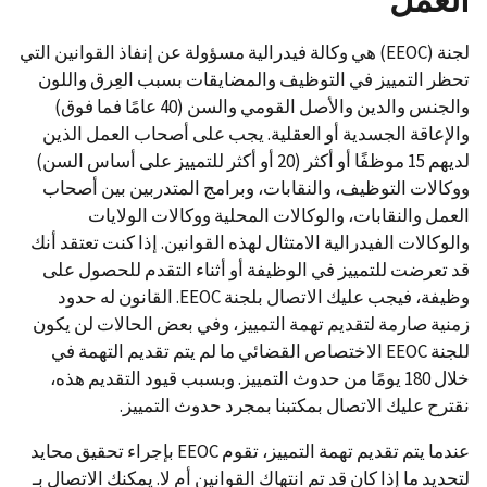
العمل
لجنة (EEOC) هي وكالة فيدرالية مسؤولة عن إنفاذ القوانين التي
تحظر التمييز في التوظيف والمضايقات بسبب العِرق واللون
والجنس والدين والأصل القومي والسن (40 عامًا فما فوق)
والإعاقة الجسدية أو العقلية. يجب على أصحاب العمل الذين
لديهم 15 موظفًا أو أكثر (20 أو أكثر للتمييز على أساس السن)
ووكالات التوظيف، والنقابات، وبرامج المتدربين بين أصحاب
العمل والنقابات، والوكالات المحلية ووكالات الولايات
والوكالات الفيدرالية الامتثال لهذه القوانين. إذا كنت تعتقد أنك
قد تعرضت للتمييز في الوظيفة أو أثناء التقدم للحصول على
وظيفة، فيجب عليك الاتصال بلجنة EEOC. القانون له حدود
زمنية صارمة لتقديم تهمة التمييز، وفي بعض الحالات لن يكون
للجنة EEOC الاختصاص القضائي ما لم يتم تقديم التهمة في
خلال 180 يومًا من حدوث التمييز. وبسبب قيود التقديم هذه،
نقترح عليك الاتصال بمكتبنا بمجرد حدوث التمييز.
عندما يتم تقديم تهمة التمييز، تقوم EEOC بإجراء تحقيق محايد
لتحديد ما إذا كان قد تم انتهاك القوانين أم لا. يمكنك الاتصال بـ