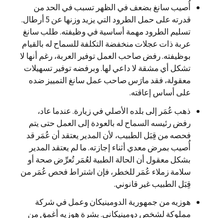
أُصيب سانغ بضعف في الظهر تسبب في الحد من
قدرته على حمل الطرود التي يزيد وزنها عن 5 أرطال.
تسليم الطرود مهمة أساسية في وظيفته. طلب سانغ
عربة ذات عجلات منخفضة التكلفة للسماح له بالقيام
بوظيفته. رفض صاحب العمل توفير العربة، رغم أنها لا
تشكل أي مشقة لا داعي لها. وبرفضه توفير تسهيلات
معقولة، فقد مارَس صاحب عمل سانغ التمييز ضده
على أساس إعاقته.
ذهب عُمَر إلى بلده الأصلي في زيارة. عندما عاد،
رفض رئيسه السماح له بالعودة إلى العمل حتى يتم
فحصه من قِبَل الطبيب، لأن المدير يعتقد أن عُمَر قد
أُصيب بمرض معدي أثناء إجازته. ما لم يعتقد المدير
بشكل معقول أن الحالة الطبية لعُمَر تُعرِّض صحة أو
سلامة زملاء عُمَر للخطر، فإن اشتراط فحص عُمَر من
قِبَل الطبيب غير قانوني.
هوزيه من جمهورية الدومينيكان وعمل في شركة
مملوكة لشخص دومينيكاني. بشرة هوزيه أغمق من