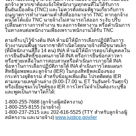
ลูกจ้าง พวกเขาต้องแจ้งให้พนักงานทุกคนที่ไม่ได้รับการ
ยืนยันเบื้องต้น (
TNC)
และไม่ควรตั้งสมมติฐานเกี่ยวกับการ
อนุญาตการทำงานตามคำสั่งที่ออกมาจาก
TNC
หากลูกจ้าง
คนใดโต้แย้ง
TNC
นายจ้างไม่สามารถไล่ออก ระงับ ปรับ
เปลี่ยนตารางการทำงาน ชะลอการจัดหางาน หรือดำเนินการ
ในทางลบต่อพนักงานเพียงเพราะพนักงานได้รับ
TNC
ตามที่ระบุไว้ข้างต้น
INA
ห้ามมิให้มีการเลือกปฏิบัติในการ
จ้างงานบนพื้นฐานจากชาติกำเนิดโดยนายจ้างที่มีขนาดเล็ก
(ที่มีพนักงานสี่ถึง 14 คน)
INA
ห้ามมิให้มีการตอบโต้บุคคลใน
การยืนยันสิทธิ์ของตนภายใต้
INA
หรือการยื่นข้อกล่าวหา
หรือช่วยเหลือในการสอบสวนหรือดำเนินการภายใต้
INA
ข้อหาในการเลือกปฏิบัติภายใต้
INA
ดำเนินการโดยแผนก
สิทธิผู้อพยพและลูกจ้าง (
IER)
ในกองสิทธิพลเมืองของ
กระทรวงยุติธรรม สำหรับข้อมูลเพิ่มเติม โปรดติดต่อ
IER
ตามหมายเลขด้านล่าง (9.00-17.00 น.
ET
วันจันทร์-วันศุกร์)
หรือเยี่ยมชมเว็บไซต์ของ
IER
การโทรไม่จำเป็นต้องระบุชื่อ
และพูดเป็นภาษาใดก็ได้:
1-800-255-7688 (
ลูกจ้าง
/
ผู้สมัครงาน
)
1-800-255-8155 (
นายจ้าง
)
1-800-237-2515
และ
202-616-5525 (TTY
สำหรับลูกจ้าง
/
ผู้
สมัครงาน และนายจ้าง
)
www.justice.gov/ier