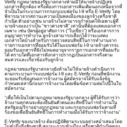
Verify
กฎหมายของรัฐบาลกลางห้ามมิให้นายจ้างปฏิเสธ
เอกสารที่ถูกต้อง หรือต้องการเอกสารเพิ่มเติมนอกเหนือจากที่
จำเป็นในกระบวนการกรอกแบบฟอร์ม
I-
9 หรือ
E-Verify
โดย
พิจารณาจากสถานะความเป็นพลเมืองของลูกจ้างหรือชาติ
กำเนิด ตัวอย่างเช่น นายจ้างไม่สามารถกำหนดให้เฉพาะผู้ที่
นายจ้างมองว่าเป็น "ชาวต่างชาติ" เท่านั้นที่ต้องแสดงเอกสาร
เฉพาะ เช่น บัตรผู้อยู่อาศัยถาวร ("ใบเขียว") หรือเอกสารการ
อนุญาตการทำงาน ลูกจ้างสามารถเลือกได้ว่าจะแสดง
เอกสารใดบ้างสำหรับการตรวจสอบสิทธิ์ในการทำงานจาก
รายการเอกสารที่ยอมรับได้ในแบบฟอร์ม
I-
9 นายจ้างควรจะ
ยอมรับเอกสารที่ยังไม่หมดอายุจากรายการเอกสารที่ยอมรับ
ได้ ตราบใดที่เอกสารดังกล่าวปรากฏเป็นเอกสารจริงตาม
สมควรและเกี่ยวข้องกับลูกจ้าง
กฎหมายของรัฐบาลกลางยังห้ามไม่ให้นายจ้างดำเนินการ
ตามกระบวนการแบบฟอร์ม
I-
9 และ
E-Verify
ก่อนที่พนักงาน
จะยอมรับข้อเสนอการจ้างงาน ผู้สมัครอาจได้รับแจ้งข้อ
กำหนดเหล่านี้ก่อนการจ้างงานโดยเพิ่มข้อความต่อไปนี้ในใบ
สมัครงาน:
"เพื่อให้เป็นไปตามกฎหมายของรัฐบาลกลาง ผู้ที่ได้รับการว่า
จ้างงานทุกคนจะต้องยืนยันตัวตนและสิทธิ์ในการทำงานใน
สหรัฐอเมริกาอย่างถูกกฎหมาย และกรอกแบบฟอร์มตามที่
ร้องขอเพื่อยืนยันสิทธิ์ในการทำงานเมื่อได้รับการว่าจ้างงาน"
E-Verify
ของนายจ้าง ต้องปฏิบัติตามระบบอย่างสม่ำเสมอโดย
ไม่คำนึงถึงสัญชาติ สถานะการเข้าเมือง หรือชาติกำเนิดของ