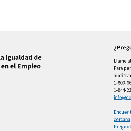
¿Preg
la Igualdad de
Llame a
 en el Empleo
Para per
auditiva
1-800-6
1-844-2
info@ee
Encuentr
cercana
Pregunt