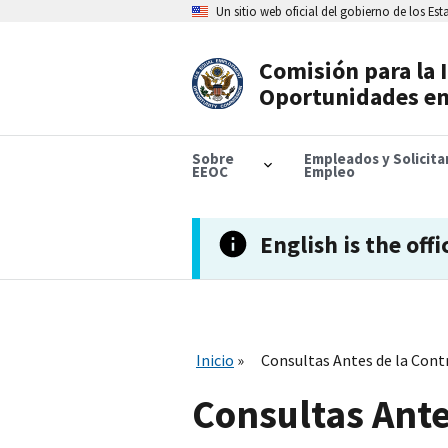
Skip
Un sitio web oficial del gobierno de los Es
to
main
content
Comisión para la 
Header
Oportunidades en
Navigation
Sobre
Empleados y Solicit
EEOC
Empleo
English is the offi
Inicio
Consultas Antes de la Cont
Consultas Ante