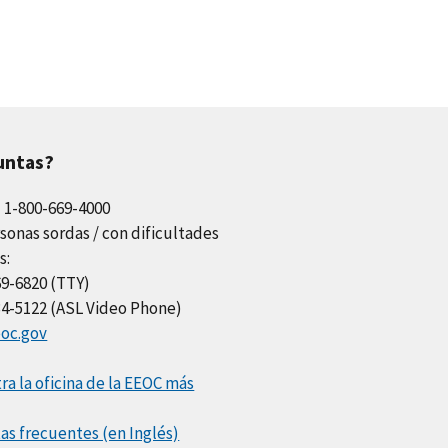
untas?
l 1-800-669-4000
sonas sordas / con dificultades
s:
69-6820 (TTY)
34-5122 (ASL Video Phone)
oc.gov
a la oficina de la EEOC más
as frecuentes (en Inglés)