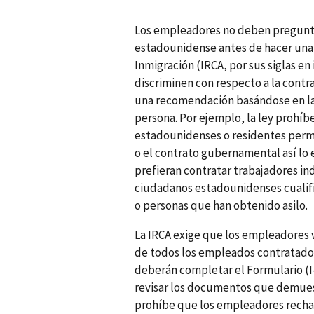
Los empleadores no deben preguntar
estadounidense antes de hacer una 
Inmigración (IRCA, por sus siglas en
discriminen con respecto a la contr
una recomendación basándose en la 
persona. Por ejemplo, la ley prohí
estadounidenses o residentes perma
o el contrato gubernamental así lo
prefieran contratar trabajadores i
ciudadanos estadounidenses cualif
o personas que han obtenido asilo.
La IRCA exige que los empleadores v
de todos los empleados contratados
deberán completar el Formulario (I-
revisar los documentos que demuest
prohíbe que los empleadores rechac