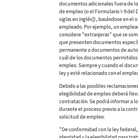
documentos adicionales fuera de los 
de empleo (o el Formulario I-9 del
siglas en inglés]), basándose en el 
empleado. Por ejemplo, un empleado
considere "extranjeras" que se some
que presenten documentos específi
permanente o documentos de autor
cuál de los documentos permitidos m
empleo. Siempre y cuando el docum
ley y esté relacionado con el empl
Debido a las posibles reclamaciones 
elegibilidad de empleo deberá lleva
contratación. Se podrá informar a lo
durante el proceso previo a la contr
solicitud de empleo:
"De conformidad con la ley federal,
identidad y la elegibilidad para tra