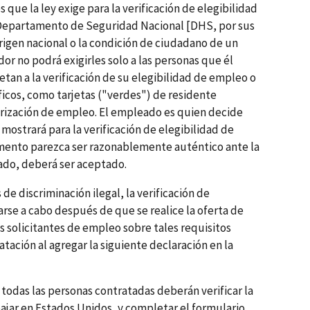
que la ley exige para la verificación de elegibilidad
 Departamento de Seguridad Nacional [DHS, por sus
origen nacional o la condición de ciudadano de un
r no podrá exigirles solo a las personas que él
tan a la verificación de su elegibilidad de empleo o
cos, como tarjetas ("verdes") de residente
ización de empleo. El empleado es quien decide
ostrará para la verificación de elegibilidad de
ento parezca ser razonablemente auténtico ante la
eado, deberá ser aceptado.
de discriminación ilegal, la verificación de
rse a cabo después de que se realice la oferta de
s solicitantes de empleo sobre tales requisitos
atación al agregar la siguiente declaración en la
 todas las personas contratadas deberán verificar la
bajar en Estados Unidos, y completar el formulario