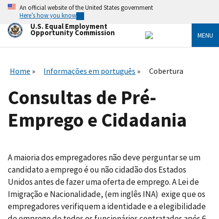
Skip
An official website of the United States government
to
Here’s how you know
main
U.S. Equal Employment
content
Opportunity Commission
MENU
Home
Informações em português
Cobertura
Consultas de Pré-
Emprego e Cidadania
A maioria dos empregadores não deve perguntar se um
candidato a emprego é ou não cidadão dos Estados
Unidos antes de fazer uma oferta de emprego. A Lei de
Imigração e Nacionalidade, (em inglês INA) exige que os
empregadores verifiquem a identidade e a elegibilidade
de emprego de todos os funcionários contratados após 6