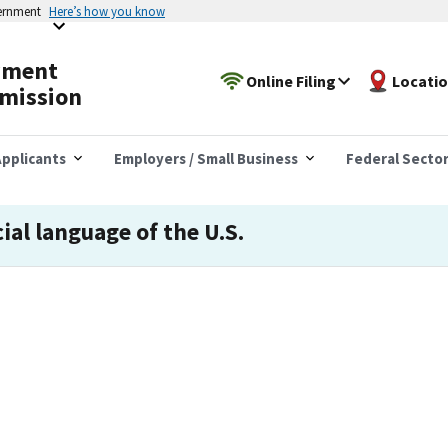
vernment
Here’s how you know
yment
Online Filing
Locati
mission
pplicants
Employers / Small Business
Federal Secto
cial language of the U.S.