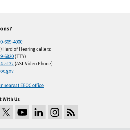
ions?
00-669-4000
/Hard of Hearing callers:
69-6820
(TTY)
34-5122
(ASL Video Phone)
oc.gov
r nearest EEOC office
t With Us