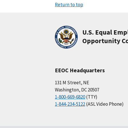
Return to top
U.S. Equal Em
Opportunity C
EEOC Headquarters
131 M Street, NE
Washington, DC 20507
1-800-669-6820
(TTY)
1-844-234-5122
(ASL Video Phone)