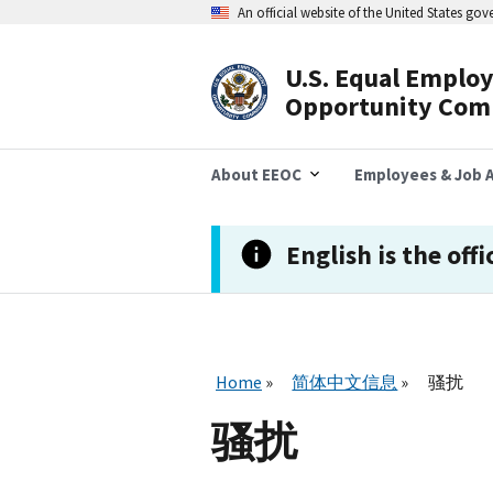
跳
An official website of the United States go
转
到
主
U.S. Equal Emplo
要
Header
Opportunity Com
内
容
Navigation
About EEOC
Employees & Job A
English is the offi
Home
简体中文信息
骚扰
骚扰