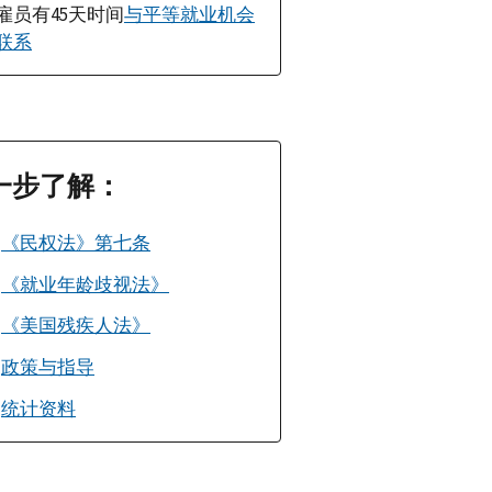
雇员有45天时间
与平等就业机会
联系
一步了解：
《民权法》第七条
《就业年龄歧视法》
《美国残疾人法》
政策与指导
统计资料