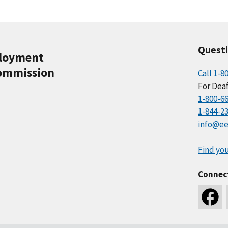
Quest
ployment
ommission
Call 1-8
For Deaf
1-800-6
1-844-2
info@ee
Find you
Connec