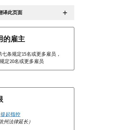
翻译此页面
用的雇主
A第七条规定15名或更多雇员，
EA规定20名或更多雇员
限
天
提起指控
依州法律延长）