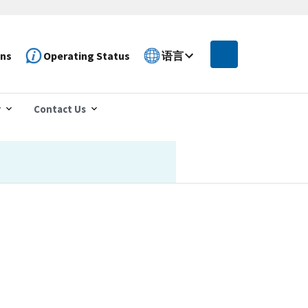
ons
Operating Status
语言
r
Contact Us