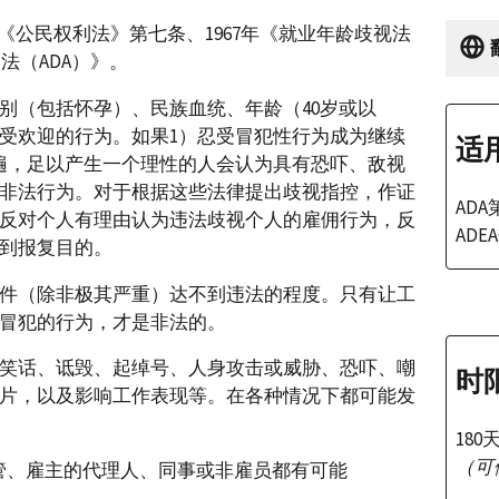
年《公民权利法》第七条、1967年《就业年龄歧视法
人法（ADA）》。
别（包括怀孕）、民族血统、年龄（40岁或以
受欢迎的行为。如果1）忍受冒犯性行为成为继续
适
遍，足以产生一个理性的人会认为具有恐吓、敌视
非法行为。对于根据这些法律提出歧视指控，作证
AD
反对个人有理由认为违法歧视个人的雇佣行为，反
AD
到报复目的。
件（除非极其严重）达不到违法的程度。只有让工
冒犯的行为，才是非法的。
笑话、诋毁、起绰号、人身攻击或威胁、恐吓、嘲
时
片，以及影响工作表现等。在各种情况下都可能发
180
（可
管、雇主的代理人、同事或非雇员都有可能