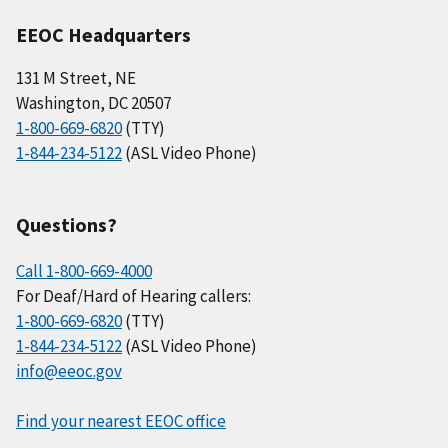
EEOC Headquarters
131 M Street, NE
Washington, DC 20507
1-800-669-6820
(TTY)
1-844-234-5122
(ASL Video Phone)
Questions?
Call 1-800-669-4000
For Deaf/Hard of Hearing callers:
1-800-669-6820
(TTY)
1-844-234-5122
(ASL Video Phone)
info@eeoc.gov
Find your nearest EEOC office