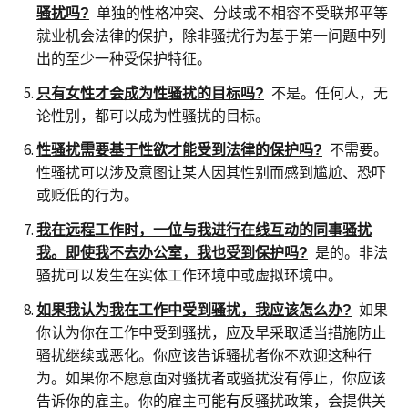
骚扰吗
?
单独的性格冲突、分歧或不相容不受联邦平等
就业机会法律的保护，除非骚扰行为基于第一问题中列
出的至少一种受保护特征。
只有女性才会成为性骚扰的目标吗
?
不是。任何人，无
论性别，都可以成为性骚扰的目标。
性骚扰需要基于性欲才能受到法律的保护吗
?
不需要。
性骚扰可以涉及意图让某人因其性别而感到尴尬、恐吓
或贬低的行为。
我在远程工作时，一位与我进行在线互动的同事骚扰
我。即使我不去办公室，我也受到保护吗
?
是的。非法
骚扰可以发生在实体工作环境中或虚拟环境中。
如果我认为我在工作中受到骚扰，我应该怎么办
?
如果
你认为你在工作中受到骚扰，应及早采取适当措施防止
骚扰继续或恶化。你应该告诉骚扰者你不欢迎这种行
为。如果你不愿意面对骚扰者或骚扰没有停止，你应该
告诉你的雇主。你的雇主可能有反骚扰政策，会提供关