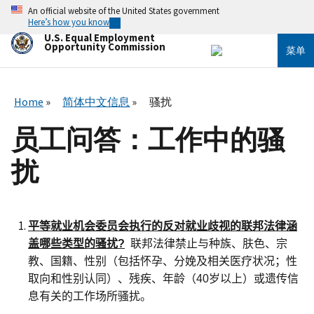
跳
An official website of the United States government
转
Here’s how you know
到
U.S. Equal Employment
主
Opportunity Commission
菜单
要
内
容
Home
简体中文信息
骚扰
员工问答：工作中的骚
扰
平等就业机会委员会执行的反对就业歧视的联邦法律涵
盖哪些类型的骚扰
?
联邦法律禁止与种族、肤色、宗
教、国籍、性别（包括怀孕、分娩及相关医疗状况；性
取向和性别认同）、残疾、年龄（
40
岁以上）或遗传信
息有关的工作场所骚扰
。