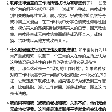
联邦法律涵盖的工作场所骚扰行为有哪些例子
?
一些骚
扰行为的例子包括但不限于：说或写与种族、宗教或性
别相关的侮辱性言辞；展示绞索、宗教或种族仇恨符号
或种族主义漫画；在工作环境中分享色情或性侮辱性图
像；模仿某人的残疾限制或嘲笑某人的口音；因宗教信
仰、宗教装束或无宗教信仰而威胁或恐吓某人；或触
摸、猥亵或以其他方式攻击某人。
什么时候骚扰行为真正违反联邦法律
?
如果骚扰行为非
常严重或频繁，以至于一个正常的人在你的立场上认为
这种情况是虐待性的
(
并且你确实觉得它是虐待性
“
”
的），那么这就是一个
敌对的工作环境
。如果这种敌
对的工作环境基于第一问题中列出的至少一种受保护特
征，它就违反了联邦法律。如果骚扰行为涉及到工作变
动，比如降职、减少工作时间、减薪或解雇，那么这也
是违法的。
我的同事和我（或我的老板和我）关系不好，他们无缘
无故地批评我。这可能是违反联邦平等就业机会法律的