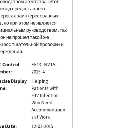
ководством агентства. Этот
ревод предоставлен в
тересах заинтересованных
, но при этом не является
ициальным руководством, так
 он не прошел такой же
оцесс тщательной проверки и
верждения.
C Control
EEOC-NVTA-
mber
2015-4
cise Display
Helping
me
Patients with
HIV Infection
Who Need
Accommodation
s at Work
ue Date
12-01-2015