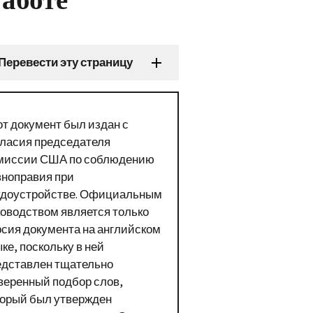
Перевести эту страницу
от документ был издан с
гласия председателя
миссии США по соблюдению
вноправия при
удоустройстве. Официальным
ководством является только
рсия документа на английском
ке, поскольку в ней
едставлен тщательно
веренный подбор слов,
торый был утвержден