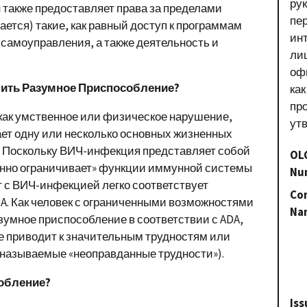
ру
н также предоставляет права за пределами
пе
ается) такие, как равный доступ к программам
ин
 самоуправления, а также деятельность и
лиц
оф
чить Разумное Приспособление?
как
пр
как умственное или физическое нарушение,
ут
ет одну или несколько основных жизненных
. Поскольку ВИЧ-инфекция представляет собой
OL
енно ограничивает» функции иммунной системы
Nu
т с ВИЧ-инфекцией легко соответствует
Con
A. Как человек с ограниченными возможностями
Na
зумное приспособление в соответствии с ADA,
не приводит к значительным трудностям или
 называемые «неоправданные трудности»).
собление?
Iss