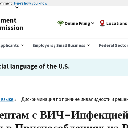
vernment
Here’s how you know
yment
Online Filing
Locations
mission
pplicants
Employers / Small Business
Federal Secto
cial language of the U.S.
 языке
Дискриминация по причине инвалидности и решен
ентам с ВИЧ-Инфекцией
в Приспособлениях на Р