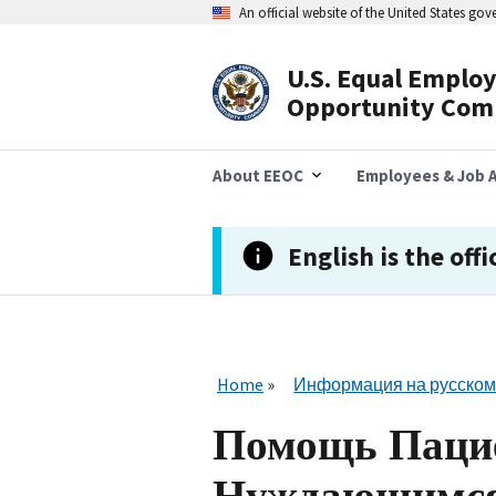
Skip
An official website of the United States go
to
main
content
U.S. Equal Emplo
Header
Opportunity Com
Navigation
About EEOC
Employees & Job A
English is the offi
Home
Информация на русском
Помощь Паци
Нуждающимся 