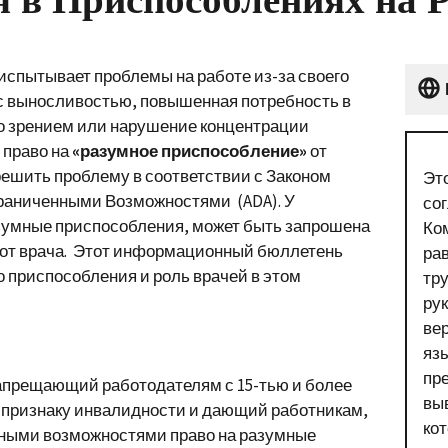
спытывает проблемы на работе из-за своего
с выносливостью, повышенная потребность в
со зрением или нарушение концентрации
 право на
«разумное приспособление»
от
решить проблему в соответствии с Законом
Эт
граниченными Возможностями (ADA). У
со
зумные приспособления, может быть запрошена
Ко
от врача. Этот информационный бюллетень
ра
о приспособления и роль врачей в этом
тр
ру
ве
язы
пр
запрещающий работодателям с 15-тью и более
вы
признаку инвалидности и дающий работникам,
ко
енными возможностями право на разумные