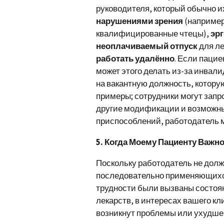
руководителя, который обычно их
нарушениями зрения
(например
квалифицированные чтецы),
эр
неоплачиваемый отпуск
для ле
работать удалённо
. Если пацие
может этого делать из-за инвал
на вакантную должность, котору
примеры; сотрудники могут запр
другие модификации и возможны
приспособлений, работодатель м
5. Когда Моему Пациенту Важн
Поскольку работодатель не дол
последовательно применяющихся
трудности были вызваны состо
лекарств, в интересах вашего к
возникнут проблемы или ухудше