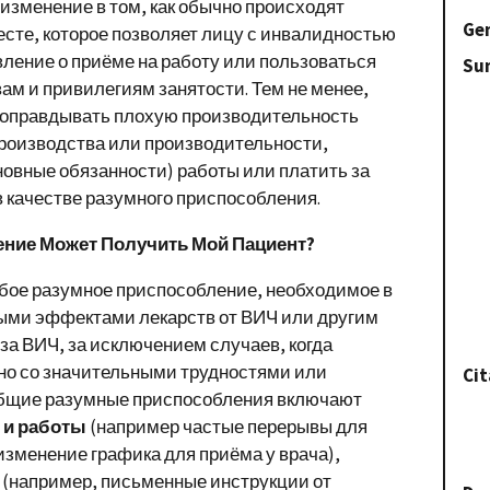
изменение в том, как обычно происходят
Gen
сте, которое позволяет лицу с инвалидностью
вление о приёме на работу или пользоваться
Su
м и привилегиям занятости. Тем не менее,
н оправдывать плохую производительность
производства или производительности,
овные обязанности) работы или платить за
в качестве разумного приспособления.
ение Может Получить Мой Пациент?
бое разумное приспособление, необходимое в
ыми эффектами лекарств от ВИЧ или другим
а ВИЧ, за исключением случаев, когда
но со значительными трудностями или
Cit
Общие разумные приспособления включают
 и работы
(например частые перерывы для
изменение графика для приёма у врача),
(например, письменные инструкции от