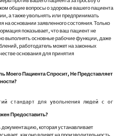
меры против вашего пациента за просьбу о
ком общие вопросы о здоровье вашего пациента
нии, а также увольнять или предпринимать
я на основании заявленного состояния. Только
ормация показывает, что ваш пациент не
но выполнять основные рабочие функции, даже
блений, работодатель может на законных
ачестве основания для принятия
ель Моего Пациента Спросит, Не Представляет
сности?
гий стандарт для увольнения людей с ограничен
лжен Предоставить?
 документацию, которая устанавливает
сывает, как оно влияет на производительность