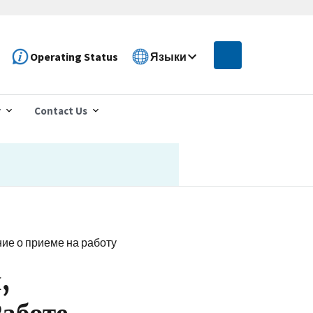
Operating Status
Языки
r
Contact Us
ие о приеме на работу
,
аботе