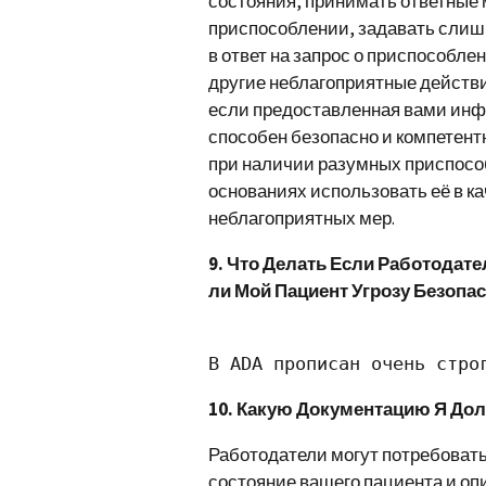
состояния, принимать ответные 
приспособлении, задавать слиш
в ответ на запрос о приспособле
другие неблагоприятные действи
если предоставленная вами инф
способен безопасно и компетент
при наличии разумных приспосо
основаниях использовать её в к
неблагоприятных мер.
9. Что Делать Если Работодат
ли Мой Пациент Угрозу Безопа
В ADA прописан очень стро
10. Какую Документацию Я До
Работодатели могут потребовать
состояние вашего пациента и опи