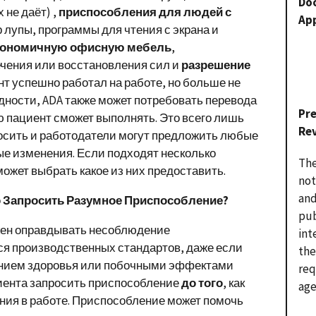
Do
 не даёт) ,
приспособления для людей с
Ap
 лупы, программы для чтения с экрана и
гономичную офисную мебель
,
чения или восстановления сил и
разрешение
нт успешно работал на работе, но больше не
идности, ADA также может потребовать перевода
Pr
ю пациент сможет выполнять. Это всего лишь
Re
осить и работодатели могут предложить любые
е изменения. Если подходят несколько
The
ожет выбрать какое из них предоставить.
not
and
о Запросить Разумное Приспособление?
pub
жен оправдывать несоблюдение
int
 производственных стандартов, даже если
the
янием здоровья или побочными эффектами
req
лиента запросить приспособление
до того
, как
age
ния в работе. Приспособление может помочь