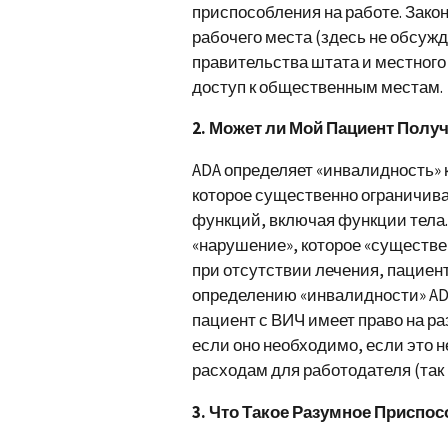
приспособления на работе. Зако
рабочего места (здесь не обсужд
правительства штата и местного
доступ к общественным местам.
2. Может ли Мой Пациент Полу
ADA определяет «инвалидность» 
которое существенно ограничива
функций, включая функции тела
«нарушение», которое «существ
при отсутствии лечения, пациен
определению «инвалидности» AD
пациент с ВИЧ имеет право на ра
если оно необходимо, если это 
расходам для работодателя (так
3. Что Такое Разумное Приспо