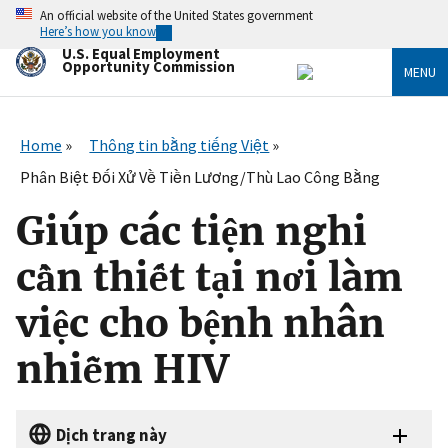
Skip
An official website of the United States government
to
Here’s how you know
main
U.S. Equal Employment
content
Opportunity Commission
MENU
Home
Thông tin bằng tiếng Việt
Phân Biệt Đối Xử Về Tiền Lương/Thù Lao Công Bằng
Giúp các tiện nghi
cần thiết tại nơi làm
việc cho bệnh nhân
nhiễm HIV
Dịch trang này