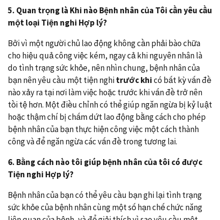
5. Quan trọng là
Khi nào
B
ệnh nhân của
T
ôi
cần
yêu cầu
một loại
T
iện nghi
H
ợp lý?
Bởi vì một người chủ lao động không cần phải bào chữa
cho hiệu quả công việc kém, ngay cả khi nguyên nhân là
do tình trạng sức khỏe, nên nhìn chung, bệnh nhân của
bạn nên yêu cầu một tiện nghi
trước khi
có bất kỳ vấn đề
nào xảy ra tại nơi làm việc hoặc trước khi vấn đề trở nên
tồi tệ hơn. Một điều chỉnh có thể giúp ngăn ngừa bị kỷ luật
hoặc thậm chí bị chấm dứt lao động bằng cách cho phép
bệnh nhân của bạn thực hiện công việc một cách thành
công và để ngăn ngừa các vấn đề trong tương lai.
6
. Bằng cách nào tôi giúp bệnh nhân của tôi có được
T
iện
nghi
Hợp lý?
Bệnh nhân của bạn có thể yêu cầu bạn ghi lại tình trạng
sức khỏe của bệnh nhân cùng một số hạn chế chức năng
liên quan của bệnh, và để giải thích vì sao yêu cầu một