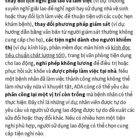
thay đổi lịch nghỉ giải lao và làm việc
(ví dụ: thường
xuyên nghỉ giải lao để nghỉ ngơi hay sử dụng nhà vệ sinh
hoặc thay đổi lịch làm việc để thuận tiện với các cuộc hẹn
khám bệnh),
thay đổi phương pháp giám sát
(ví dụ:
hướng dẫn bằng văn bản từ người giám sát thường không
cung cấp cho họ),
các tiện nghi dành cho người khiếm
thị
(ví dụ: kính lúp, phần mềm đọc màn hình và
kính đọc
tiêu chuẩn chất lượng tốt
), trang bị văn phòng tiện dụng
cho lao động,
nghỉ phép không lương
để điều trị hoặc
phục hồi sức khỏe và
được phép làm việc tại nhà
. Nếu
một bệnh nhân đã làm việc thành công nhưng không thể
làm như vậy nữa vì khuyết tật, ADA cũng có thể yêu cầu
phân công lại một vị trí
còn
trống
mà bệnh nhân có thể
thực hiện. Đây chỉ là những ví dụ; nhân viên được tự do
yêu cầu và người sử dụng lao động được tự do đề xuất các
sửa đổi hoặc thay đổi khác. Nếu có nhiều hơn một tiện
nghi phù hợp, người sử dụng lao động có thể chọn cung
cấp tiện nghi nào.