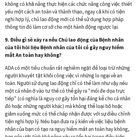
không có khả năng thực hiện các chức năng công việc thiết
yếu một cách an toàn và thành thạo, ngay cả khi có tiện
nghi hợp lý, chủ lao động mới có thể sử dụng hợp pháp
thông tin đó làm cơ sở cho một hành động ngược lại.
9. Điều gì sẽ xảy ra nếu Chủ lao động của Bệnh nhân
của tôi hỏi liệu Bệnh nhân của tôi có gây nguy hiểm
mất An toàn hay không?
ADA có một tiêu chuẩn rất nghiêm ngặt để loại trừ những
người khuyết tật khỏi công việc vì những lo ngại về an
toàn. Người sử dụng lao động chỉ có thể làm như vậy nếu
một cá nhân ở vào tư thế có thể gây ra "mối đe dọa trực
tiếp" (có nghĩa là nguy cơ gây tổn hại đáng kể cho cá nhân
đó hoặc những người khác) mà không thể loại bỏ hoặc
giảm xuống mức có thể chấp nhận được với sự điều chỉnh
tiện nghi hợp lý. Nếu bạn đưa ra ý kiến về việc liệu bệnh
nhân của bạn có tạo ra nguy hiểm mất an toàn hay không,
bạn nên ước tính khả năng xảy ra tổn hại trong điều kiện