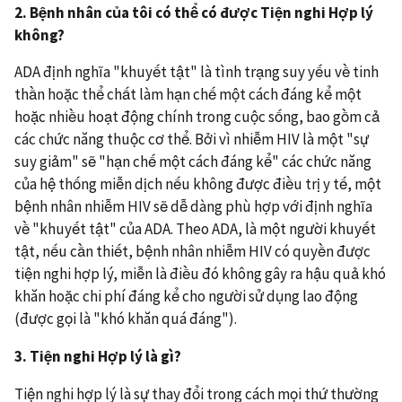
2. Bệnh
nhân của tôi có thể có được
T
iện
nghi
Hợp lý
không?
ADA định nghĩa "khuyết tật" là tình trạng suy yếu về tinh
thần hoặc thể chất làm hạn chế một cách đáng kể một
hoặc nhiều hoạt động chính trong cuộc sống, bao gồm cả
các chức năng thuộc cơ thể. Bởi vì nhiễm HIV là một "sự
suy giảm" sẽ "hạn chế một cách đáng kể" các chức năng
của hệ thống miễn dịch nếu không được điều trị y tế, một
bệnh nhân nhiễm HIV sẽ dễ dàng phù hợp với định nghĩa
về "khuyết tật" của ADA. Theo ADA, là một người khuyết
tật, nếu cần thiết, bệnh nhân nhiễm HIV có quyền được
tiện nghi hợp lý, miễn là điều đó không gây ra hậu quả khó
khăn hoặc chi phí đáng kể cho người sử dụng lao động
(được gọi là "khó khăn quá đáng").
3
.
T
iện
nghi
Hợp lý là gì?
Tiện nghi hợp lý là sự thay đổi trong cách mọi thứ thường