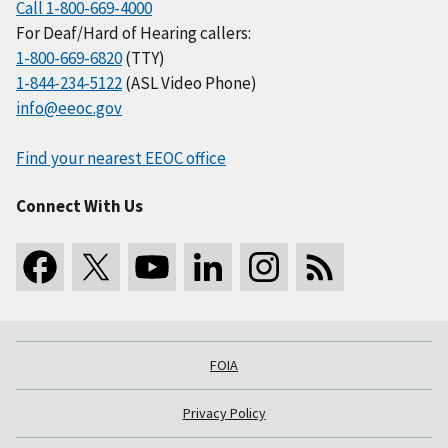
Call 1-800-669-4000
For Deaf/Hard of Hearing callers:
1-800-669-6820
(TTY)
1-844-234-5122
(ASL Video Phone)
info@eeoc.gov
Find your nearest EEOC office
Connect With Us
FOIA
Privacy Policy