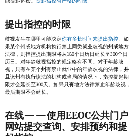
能提起诉讼。
提起指控有严格的时限
。
提出指控的时限
歧视发生在哪里可能决定
你有多长时间来提出指控
。如
果某个州或地方机构执行禁止同类就业歧视的州
或
地方
法律，则指控提出期限将从180个日历日延长至300个日
历日。对年龄歧视指控的规定略有不同。对于年龄歧
视，只有在某个
州
有禁止就业中的年龄歧视的法律，
并
且
该州有执
行
该法的机构或当局的情况下，指控提起期
限才会延长至300天。如果
只有
地方法律禁
止
年龄歧视，
最后期限
不
会延长。
在线——使用EEOC公共门户
网站提交查询、安排预约和提