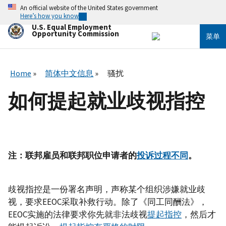
跳
An official website of the United States government
转
Here’s how you know
到
U.S. Equal Employment
主
Opportunity Commission
菜单
要
内
容
Home
简体中文信息
骚扰
如何提起就业歧视指控
注：联邦雇员和联邦职位申请者的
投诉过程不同
。
歧视指控是一份署名声明，声称某个组织涉嫌就业歧
视，要求EEOC采取补救行动。除了《同工同酬法》，
EEOC实施的法律要求你先就非法歧视
提起指控
，然后才