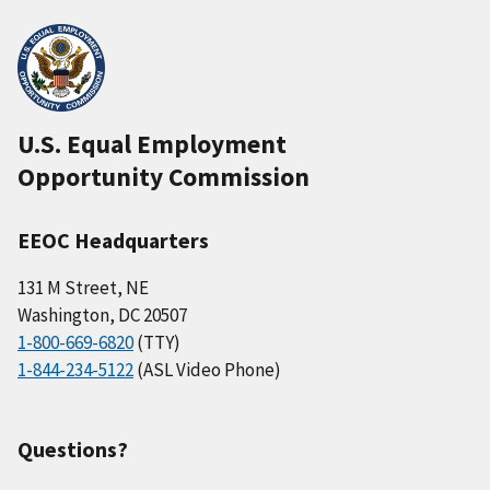
U.S. Equal Employment
Opportunity Commission
EEOC Headquarters
131 M Street, NE
Washington, DC 20507
1-800-669-6820
(TTY)
1-844-234-5122
(ASL Video Phone)
Questions?