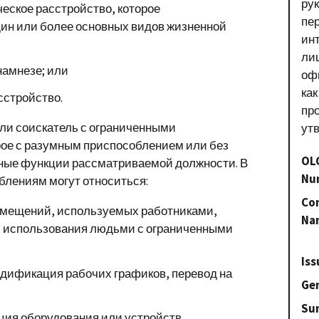
ру
еское расстройство, которое
пе
дин или более основных видов жизненной
ин
лиц
намнезе; или
оф
как
сстройство.
пр
и соискатель с ограниченными
ут
рое с разумным приспособлением или без
OL
вные функции рассматриваемой должности. В
Nu
блениям могут относиться:
Con
мещений, используемых работниками,
Na
 их использования людьми с ограниченными
Iss
дификация рабочих графиков, перевод на
Gen
Su
ия оборудования или устройств,