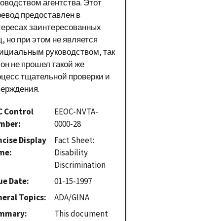
ководством агентства. Этот
ревод предоставлен в
тересах заинтересованных
, но при этом не является
ициальным руководством, так
 он не прошел такой же
оцесс тщательной проверки и
верждения.
C Control
EEOC-NVTA-
mber
0000-28
cise Display
Fact Sheet:
me
Disability
Discrimination
ue Date
01-15-1997
eral Topics
ADA/GINA
mmary
This document