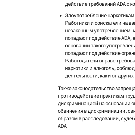
действие требований ADA о 
Злоупотребление наркотикам
Работники и соискатели на 
незаконным употреблением на
попадают под действие ADA, 
основании такого употреблен
попадают под действие огран
Работодатели вправе требова
наркотики и алкоголь, соблю
деятельности, как и от других
Также законодательство запреща
противодействие практикам тру
дискриминацией на основании о
обвинения в дискриминации, сви
образом в расследовании, судеб
ADA.