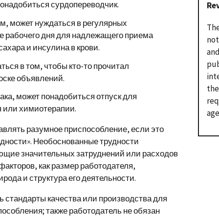
понадобиться сурдопереводчик.
Re
м, может нуждаться в регулярных
The
е рабочего дня для надлежащего приема
not
ахара и инсулина в крови.
and
pub
ься в том, чтобы кто-то прочитал
int
оске объявлений.
the
ака, может понадобиться отпуск для
req
я или химиотерапии.
age
авлять разумное приспособление, если это
удности». Необоснованные трудности
ующие значительных затруднений или расходов
факторов, как размер работодателя,
рода и структура его деятельности.
ь стандарты качества или производства для
особления; также работодатель не обязан