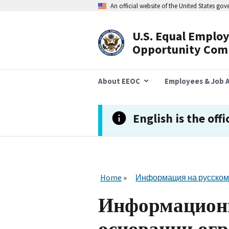
Skip
An official website of the United States go
to
main
content
U.S. Equal Emplo
Header
Opportunity Com
Navigation
About EEOC
Employees & Job A
English is the offi
Home
Информация на русском
Информационн
основании ог