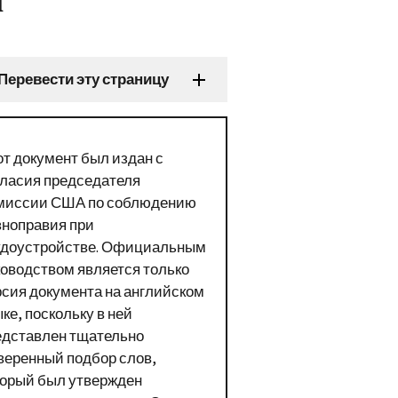
Перевести эту страницу
от документ был издан с
гласия председателя
миссии США по соблюдению
вноправия при
удоустройстве. Официальным
ководством является только
рсия документа на английском
ке, поскольку в ней
едставлен тщательно
веренный подбор слов,
торый был утвержден