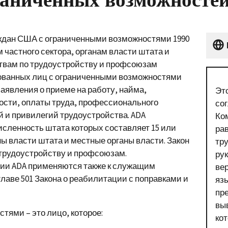
раждан США с ограниченными возможностями 1990
м частного сектора, органам власти штата и
ствам по трудоустройству и профсоюзам
ванных лиц с ограниченными возможностями
аявления о приеме на работу, найма,
Эт
ости, оплаты труда, профессионального
со
й и привилегий трудоустройства. ADA
Ко
исленность штата которых составляет 15 или
ра
ны власти штата и местные органы власти. Закон
тр
 трудоустройству и профсоюзам.
ру
ии ADA применяются также к служащим
ве
лаве 501 Закона о реабилитации с поправками и
язы
пр
вы
тями – это лицо, которое:
ко