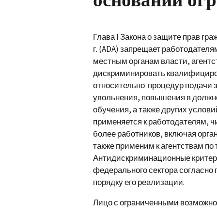
Глава I Закона о защите прав г
г. (ADA) запрещает работодателя
местным органам власти, агент
дискриминировать квалифициро
относительно процедур подачи з
увольнения, повышения в должн
обучения, а также других услови
применяется к работодателям, ч
более работников, включая орга
также применим к агентствам по
Антидискриминационные критер
федерального сектора согласно г
порядку его реализации.
Лицо с ограниченными возможнос