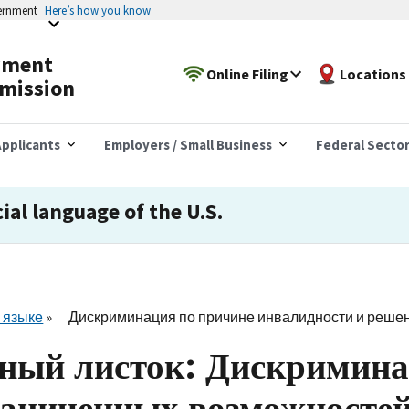
vernment
Here’s how you know
yment
Online Filing
Locations
mission
pplicants
Employers / Small Business
Federal Secto
cial language of the U.S.
 языке
Дискриминация по причине инвалидности и решен
ый листок: Дискримина
раниченных возможносте