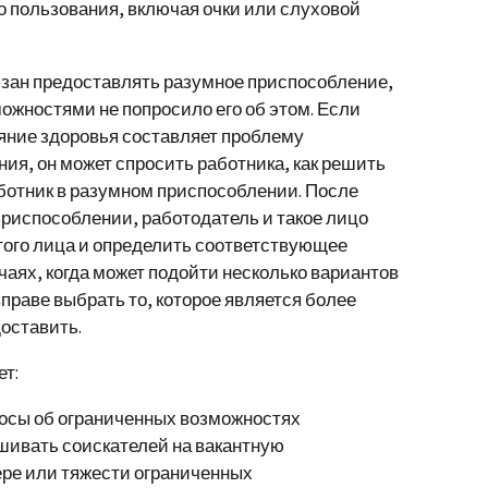
 пользования, включая очки или слуховой
язан предоставлять разумное приспособление,
ожностями не попросило его об этом. Если
ояние здоровья составляет проблему
ия, он может спросить работника, как решить
аботник в разумном приспособлении. После
риспособлении, работодатель и такое лицо
того лица и определить соответствующее
чаях, когда может подойти несколько вариантов
праве выбрать то, которое является более
оставить.
ет:
осы об ограниченных возможностях
шивать соискателей на вакантную
ере или тяжести ограниченных