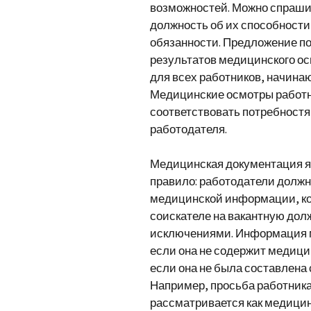
возможностей. Можно спраши
должность об их способност
обязанности. Предложение по
результатов медицинского ос
для всех работников, начина
Медицинские осмотры работн
соответствовать потребност
работодателя.
Медицинская документация я
правило: работодатели долж
медицинской информации, ко
соискателе на вакантную дол
исключениями. Информация 
если она не содержит медици
если она не была составлена
Например, просьба работник
рассматривается как медицин