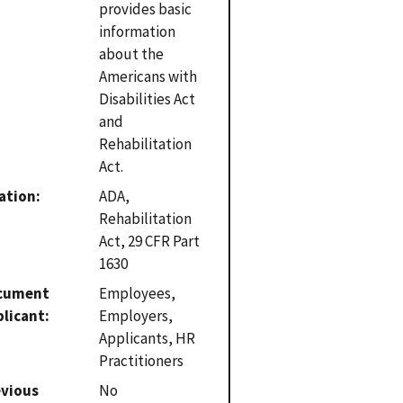
provides basic
information
about the
Americans with
Disabilities Act
and
Rehabilitation
Act.
ation
ADA,
Rehabilitation
Act, 29 CFR Part
1630
cument
Employees,
plicant
Employers,
Applicants, HR
Practitioners
evious
No