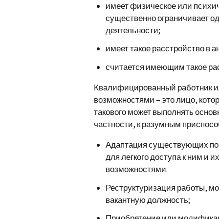
имеет физическое или психич
существенно ограничивает о
деятельности;
имеет такое расстройство в а
считается имеющим такое ра
Квалифицированный работник ил
возможностями – это лицо, кото
такового может выполнять осно
частности, к разумным приспосо
Адаптация существующих по
для легкого доступа к ним и
возможностями.
Реструктуризация работы, мо
вакантную должность;
Приобретение или модификац