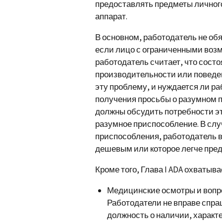
предоставлять предметы личного
аппарат.
В основном, работодатель не об
если лицо с ограниченными возм
работодатель считает, что сост
производительности или поведен
эту проблему, и нуждается ли р
получения просьбы о разумном п
должны обсудить потребности э
разумное приспособление. В слу
приспособления, работодатель в
дешевым или которое легче пред
Кроме того, Глава I ADA охватыва
Медицинские осмотры и вопр
Работодатели не вправе спра
должность о наличии, характ