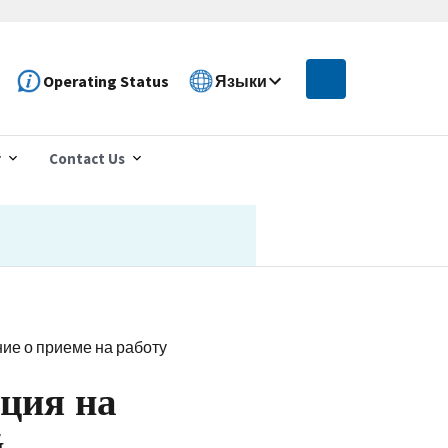
Operating Status
Языки
r
Contact Us
ие о приеме на работу
ция на
й