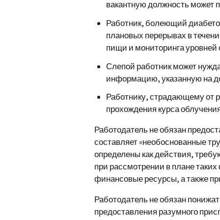
вакантную должность может 
Работник, болеющий диабето
плановых перерывах в течени
пищи и мониторинга уровней с
Слепой работник может нуждат
информацию, указанную на д
Работнику, страдающему от р
прохождения курса облучени
Работодатель не обязан предост
составляет «необоснованные тр
определены как действия, треб
при рассмотрении в плане таких 
финансовые ресурсы, а также при
Работодатель не обязан понижат
предоставления разумного присп