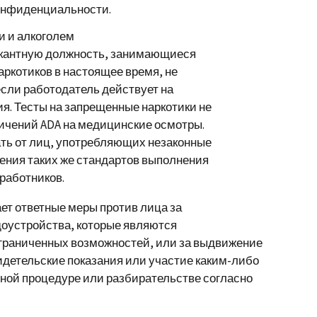
конфиденциальности.
и и алкоголем
вакантную должность, занимающиеся
ркотиков в настоящее время, не
если работодатель действует на
ия. Тесты на запрещенные наркотики не
ичений ADA на медицинские осмотры.
ть от лиц, употребляющих незаконные
дения таких же стандартов выполнения
 работников.
ет ответные меры против лица за
доустройства, которые являются
граниченных возможностей, или за выдвижение
детельские показания или участие каким-либо
ной процедуре или разбирательстве согласно