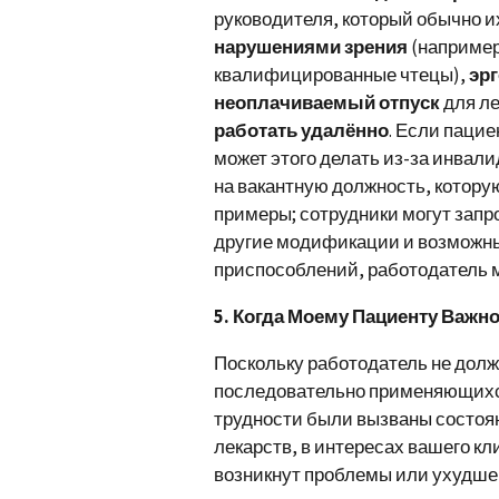
руководителя, который обычно их
нарушениями зрения
(например
квалифицированные чтецы),
эр
неоплачиваемый отпуск
для ле
работать удалённо
. Если пацие
может этого делать из-за инвал
на вакантную должность, котору
примеры; сотрудники могут запр
другие модификации и возможны
приспособлений, работодатель м
5. Когда Моему Пациенту Важн
Поскольку работодатель не дол
последовательно применяющихся
трудности были вызваны состо
лекарств, в интересах вашего к
возникнут проблемы или ухудше