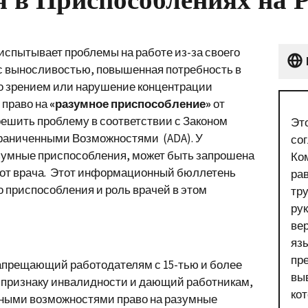
спытывает проблемы на работе из-за своего
с выносливостью, повышенная потребность в
со зрением или нарушение концентрации
 право на
«разумное приспособление»
от
решить проблему в соответствии с Законом
Эт
граниченными Возможностями (ADA). У
со
зумные приспособления, может быть запрошена
Ко
от врача. Этот информационный бюллетень
ра
о приспособления и роль врачей в этом
тр
ру
ве
язы
пр
запрещающий работодателям с 15-тью и более
вы
признаку инвалидности и дающий работникам,
ко
енными возможностями право на разумные