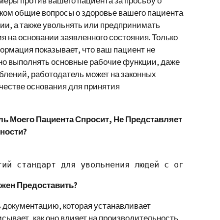
меры против вашего пациента за просьбу о
ком общие вопросы о здоровье вашего пациента
нии, а также увольнять или предпринимать
я на основании заявленного состояния. Только
ормация показывает, что ваш пациент не
но выполнять основные рабочие функции, даже
блений, работодатель может на законных
ачестве основания для принятия
ель Моего Пациента Спросит, Не Представляет
сности?
гий стандарт для увольнения людей с ограничен
лжен Предоставить?
 документацию, которая устанавливает
сывает, как оно влияет на производительность