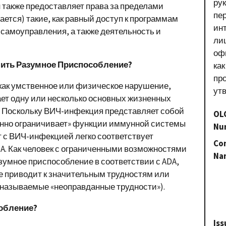
ру
н также предоставляет права за пределами
пе
ается) такие, как равный доступ к программам
ин
 самоуправления, а также деятельность и
лиц
оф
чить Разумное Приспособление?
как
пр
как умственное или физическое нарушение,
ут
ет одну или несколько основных жизненных
. Поскольку ВИЧ-инфекция представляет собой
OL
енно ограничивает» функции иммунной системы
Nu
т с ВИЧ-инфекцией легко соответствует
Con
A. Как человек с ограниченными возможностями
Na
зумное приспособление в соответствии с ADA,
не приводит к значительным трудностям или
 называемые «неоправданные трудности»).
собление?
Iss