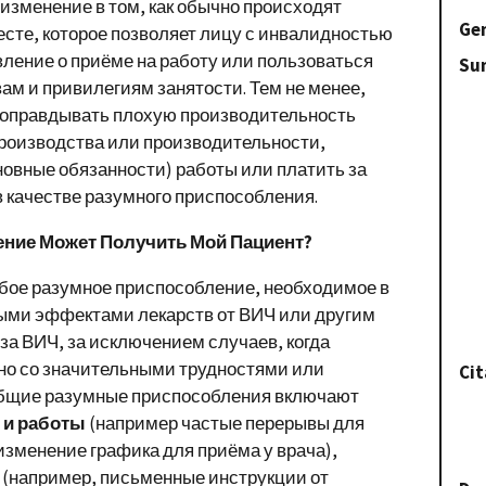
изменение в том, как обычно происходят
Gen
сте, которое позволяет лицу с инвалидностью
вление о приёме на работу или пользоваться
Su
м и привилегиям занятости. Тем не менее,
н оправдывать плохую производительность
производства или производительности,
овные обязанности) работы или платить за
в качестве разумного приспособления.
ение Может Получить Мой Пациент?
бое разумное приспособление, необходимое в
ыми эффектами лекарств от ВИЧ или другим
а ВИЧ, за исключением случаев, когда
но со значительными трудностями или
Cit
Общие разумные приспособления включают
 и работы
(например частые перерывы для
изменение графика для приёма у врача),
(например, письменные инструкции от