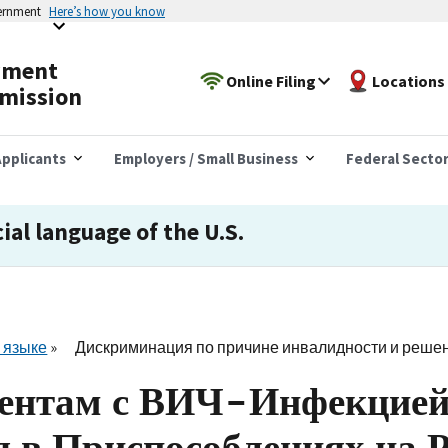
vernment
Here’s how you know
yment
Online Filing
Locations
mission
pplicants
Employers / Small Business
Federal Secto
cial language of the U.S.
 языке
Дискриминация по причине инвалидности и решен
ентам с ВИЧ-Инфекцией
в Приспособлениях на Р