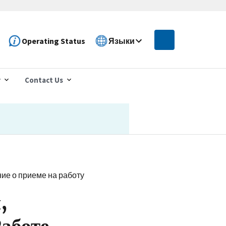
Operating Status
Языки
r
Contact Us
ие о приеме на работу
,
аботе