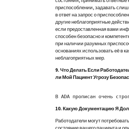
состояния, принимать ответные 
приспособлении, задавать слиш
в ответ на запрос о приспособле
другие неблагоприятные действи
если предоставленная вами инф
способен безопасно и компетент
при наличии разумных приспосо
основаниях использовать её в к
неблагоприятных мер.
9. Что Делать Если Работодат
ли Мой Пациент Угрозу Безопа
В ADA прописан очень стро
10. Какую Документацию Я До
Работодатели могут потребовать
состояние вашего пациента и опи