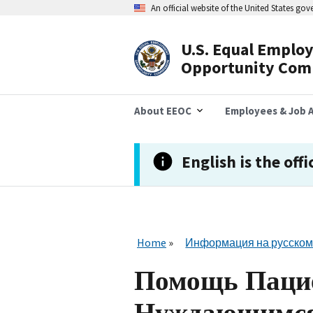
Skip
An official website of the United States go
to
main
content
U.S. Equal Emplo
Header
Opportunity Com
Navigation
About EEOC
Employees & Job A
English is the offi
Home
Информация на русском
Помощь Паци
Нуждающимся 