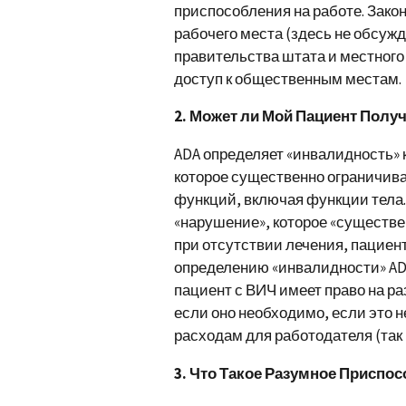
приспособления на работе. Зако
рабочего места (здесь не обсужд
правительства штата и местного
доступ к общественным местам.
2. Может ли Мой Пациент Полу
ADA определяет «инвалидность» 
которое существенно ограничива
функций, включая функции тела
«нарушение», которое «существ
при отсутствии лечения, пациен
определению «инвалидности» AD
пациент с ВИЧ имеет право на ра
если оно необходимо, если это 
расходам для работодателя (так
3. Что Такое Разумное Приспо