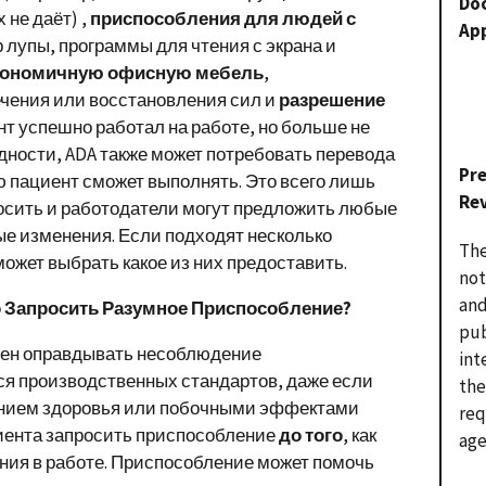
Do
 не даёт) ,
приспособления для людей с
Ap
 лупы, программы для чтения с экрана и
гономичную офисную мебель
,
чения или восстановления сил и
разрешение
нт успешно работал на работе, но больше не
идности, ADA также может потребовать перевода
Pr
ю пациент сможет выполнять. Это всего лишь
Re
осить и работодатели могут предложить любые
е изменения. Если подходят несколько
The
ожет выбрать какое из них предоставить.
not
and
о Запросить Разумное Приспособление?
pub
жен оправдывать несоблюдение
int
 производственных стандартов, даже если
the
янием здоровья или побочными эффектами
req
лиента запросить приспособление
до того
, как
age
ния в работе. Приспособление может помочь