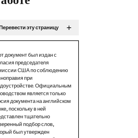
Перевести эту страницу
от документ был издан с
гласия председателя
миссии США по соблюдению
вноправия при
удоустройстве. Официальным
ководством является только
рсия документа на английском
ке, поскольку в ней
едставлен тщательно
веренный подбор слов,
торый был утвержден