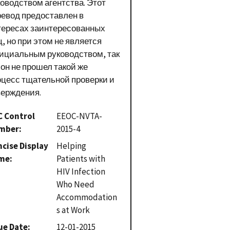
ководством агентства. Этот
ревод предоставлен в
тересах заинтересованных
, но при этом не является
ициальным руководством, так
 он не прошел такой же
оцесс тщательной проверки и
верждения.
C Control
EEOC-NVTA-
mber
2015-4
cise Display
Helping
me
Patients with
HIV Infection
Who Need
Accommodation
s at Work
ue Date
12-01-2015