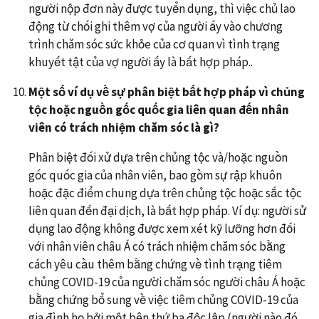
người nộp đơn này được tuyển dụng, thì việc chủ lao
động từ chối ghi thêm vợ của người ấy vào chương
trình chăm sóc sức khỏe của cơ quan vì tình trạng
khuyết tật của vợ người ấy là bất hợp pháp..
Một số ví dụ về sự phân biệt bất hợp pháp vì chủng
tộc hoặc nguồn gốc quốc gia liên quan đến nhân
viên có trách nhiệm chăm sóc là gì?
Phân biệt đối xử dựa trên chủng tộc và/hoặc nguồn
gốc quốc gia của nhân viên, bao gồm sự rập khuôn
hoặc đặc điểm chung dựa trên chủng tộc hoặc sắc tộc
liên quan đến đại dịch, là bất hợp pháp. Ví dụ: người sử
dụng lao động không được xem xét kỹ lưỡng hơn đối
với nhân viên châu Á có trách nhiệm chăm sóc bằng
cách yêu cầu thêm bằng chứng về tình trạng tiêm
chủng COVID-19 của người chăm sóc người châu Á hoặc
bằng chứng bổ sung về việc tiêm chủng COVID-19 của
gia đình họ bởi một bên thứ ba độc lập (người nào đó