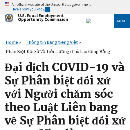
Skip
An official website of the United States government
to
Here’s how you know
main
U.S. Equal Employment
content
Opportunity Commission
MENU
Home
Thông tin bằng tiếng Việt
Phân Biệt Đối Xử Về Tiền Lương/Thù Lao Công Bằng
Đại dịch COVID-19 và
Sự Phân biệt đối xử
với Người chăm sóc
theo Luật Liên bang
về Sự Phân biệt đối xử