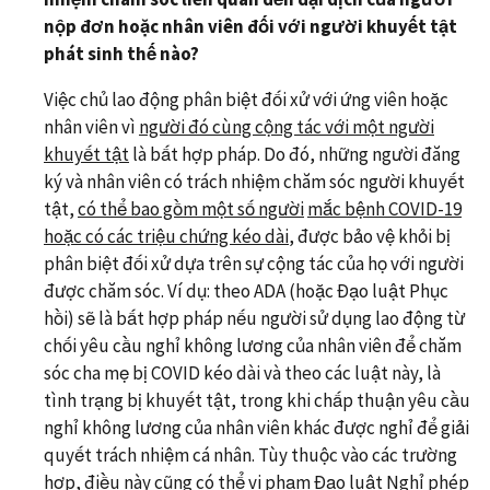
nộp đơn hoặc nhân viên đối với người khuyết tật
phát sinh thế nào?
Việc chủ lao động phân biệt đối xử với ứng viên hoặc
nhân viên vì
người đó cùng cộng tác với một người
khuyết tật
là bất hợp pháp. Do đó, những người đăng
ký và nhân viên có trách nhiệm chăm sóc người khuyết
tật,
có thể bao gồm một số người
mắc bệnh COVID-19
hoặc có các triệu chứng kéo dài
, được bảo vệ khỏi bị
phân biệt đối xử dựa trên sự cộng tác của họ với người
được chăm sóc. Ví dụ: theo ADA (hoặc Đạo luật Phục
hồi) sẽ là bất hợp pháp nếu người sử dụng lao động từ
chối yêu cầu nghỉ không lương của nhân viên để chăm
sóc cha mẹ bị COVID kéo dài và theo các luật này, là
tình trạng bị khuyết tật, trong khi chấp thuận yêu cầu
nghỉ không lương của nhân viên khác được nghỉ để giải
quyết trách nhiệm cá nhân. Tùy thuộc vào các trường
hợp, điều này cũng có thể vi phạm
Đạo luật Nghỉ phép