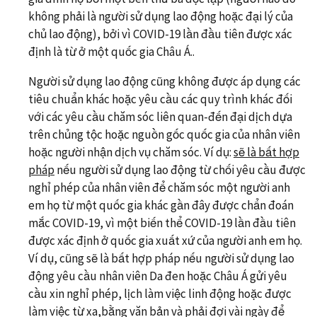
không phải là người sử dụng lao động hoặc đại lý của
chủ lao động), bởi vì COVID-19 lần đầu tiên được xác
định là từ ở một quốc gia Châu Á..
Người sử dụng lao động cũng không được áp dụng các
tiêu chuẩn khác hoặc yêu cầu các quy trình khác đối
với các yêu cầu chăm sóc liên quan-đến đại dịch dựa
trên chủng tộc hoặc nguồn gốc quốc gia của nhân viên
hoặc người nhận dịch vụ chăm sóc. Ví dụ:
sẽ là bất hợp
pháp
nếu người sử dụng lao động từ chối yêu cầu được
nghỉ phép của nhân viên để chăm sóc một người anh
em họ từ một quốc gia khác gần đây được chẩn đoán
mắc COVID-19, vì một biến thể COVID-19 lần đầu tiên
được xác định ở quốc gia xuất xứ của người anh em họ.
Ví dụ, cũng sẽ là bất hợp pháp nếu người sử dụng lao
động yêu cầu nhân viên Da đen hoặc Châu Á gửi yêu
cầu xin nghỉ phép, lịch làm việc linh động hoặc được
làm việc từ xa,bằng văn bản và phải đợi vài ngày để