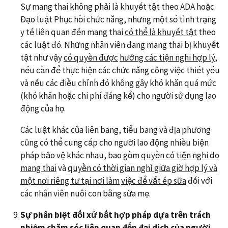
Sự mang thai không phải là khuyết tật theo ADA hoặc
Đạo luật Phục hồi chức năng, nhưng một số tình trạng
y tế liên quan đến mang thai
có thể là khuyết tật
theo
các luật đó. Những nhân viên đang mang thai bị khuyết
tật như vậy
có quyền được
hưởng các tiện nghi hợp lý
,
nếu cần để thực hiện các chức năng công việc thiết yếu
và nếu các điều chỉnh đó không gây khó khăn quá mức
(khó khăn hoặc chi phí đáng kể) cho người sử dụng lao
động của họ.
Các luật khác của liên bang, tiểu bang và địa phương
cũng có thể cung cấp cho người lao động nhiều biện
pháp bảo vệ khác nhau, bao gồm
quyền có tiện nghi do
mang thai
và
quyền có thời gian nghỉ giữa giờ hợp lý và
một nơi riêng tư tại nơi làm
việc để vắt ép sữa
đối với
các nhân viên nuôi con bằng sữa mẹ.
Sự phân biệt đối xử bất hợp pháp dựa trên trách
nhiệm chăm sóc liên quan đến đại dịch của người