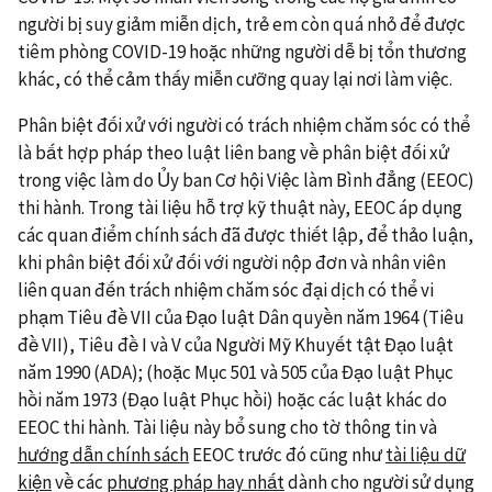
người bị suy giảm miễn dịch, trẻ em còn quá nhỏ để được
tiêm phòng COVID-19 hoặc những người dễ bị tổn thương
khác, có thể cảm thấy miễn cưỡng quay lại nơi làm việc.
Phân biệt đối xử với người có trách nhiệm chăm sóc có thể
là bất hợp pháp theo luật liên bang về phân biệt đối xử
trong việc làm do Ủy ban Cơ hội Việc làm Bình đẳng (EEOC)
thi hành. Trong tài liệu hỗ trợ kỹ thuật này, EEOC áp dụng
các quan điểm chính sách đã được thiết lập, để thảo luận,
khi phân biệt đối xử đối với người nộp đơn và nhân viên
liên quan đến trách nhiệm chăm sóc đại dịch có thể vi
phạm Tiêu đề VII của Đạo luật Dân quyền năm 1964 (Tiêu
đề VII), Tiêu đề I và V của Người Mỹ Khuyết tật Đạo luật
năm 1990 (ADA); (hoặc Mục 501 và 505 của Đạo luật Phục
hồi năm 1973 (Đạo luật Phục hồi) hoặc các luật khác do
EEOC thi hành. Tài liệu này bổ sung cho tờ thông tin và
hướng dẫn chính sách
EEOC trước đó cũng như
tài liệu dữ
kiện
về các
phương pháp hay nhất
dành cho người sử dụng