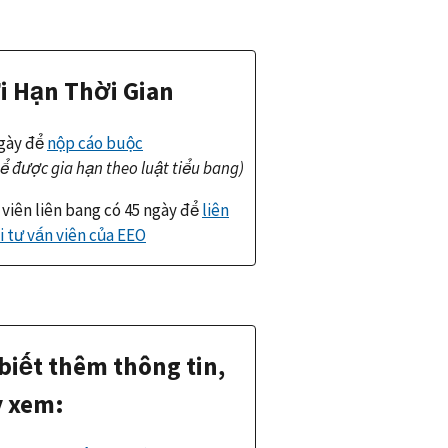
i Hạn Thời Gian
ngày để
nộp cáo buộc
hể được gia hạn theo luật tiểu bang)
viên liên bang có 45 ngày để
liên
i tư vấn viên của EEO
biết thêm thông tin,
 xem: