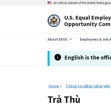
Skip
An official website of the United States go
to
main
content
U.S. Equal Emplo
Header
Opportunity Com
Navigation
About EEOC
Employees & Job A
English is the offi
Home
Thông tin bằng tiếng Việt
Trả Thù