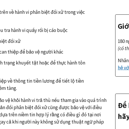
rên về hành vi phân biệt đối xử trong việc
Giớ
ều tra hành vi quấy rối bị cáo buộc
iệt đối xử
180 
(có t
 can thiệp để bảo vệ người khác
Nhân 
nh trạng khuyết tật hoặc để thực hành tôn
hệ vớ
ệp về thông tin tiền lương để tiết lộ tiền
iềm tàng.
o vệ khỏi hành vi trả thù nếu tham gia vào quá trình
Để 
ản đối phân biệt đối xử cũng được bảo vệ với điều
ựa trên niềm tin hợp lý rằng có điều gì đó tại nơi
hãy
ngay cả khi người này không sử dụng thuật ngữ pháp