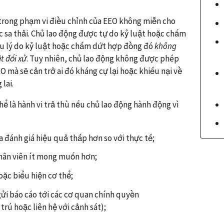
 trong phạm vi điều chỉnh của EEO không miễn cho
c sa thải. Chủ lao động được tự do kỷ luật hoặc chấm
ếu lý do kỷ luật hoặc chấm dứt hợp đồng đó
không
t đối xử
. Tuy nhiên, chủ lao động không được phép
O mà sẽ cản trở ai đó kháng cự lại hoặc khiếu nại về
lai.
thể là hành vi trả thù nếu chủ lao động hành động vì
a đánh giá hiệu quả thấp hơn so với thực tế;
nhân viên ít mong muốn hơn;
oặc biểu hiện cơ thể;
gửi báo cáo tới các cơ quan chính quyền
trú hoặc liên hệ với cảnh sát);