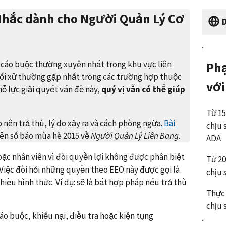
Nhắc dành cho Người Quản Lý Cơ
D
bị cáo buộc thường xuyên nhất trong khu vực liên
Phạ
 đối xử thường gặp nhất trong các trường hợp thuộc
với
nỗ lực giải quyết vấn đề này,
quý vị vẫn có thể giúp
Từ 15
nên trả thù, lý do xảy ra và cách phòng ngừa.
Bài
chịu 
rên số báo mùa hè 2015 về
Người Quản Lý Liên Bang
.
ADA
oặc nhân viên vì đòi quyền lợi không được phân biệt
Từ 20
. Việc đòi hỏi những quyền theo EEO này được gọi là
chịu 
hiều hình thức. Ví dụ: sẽ là bất hợp pháp nếu trả thù
Thực 
chịu 
o buộc, khiếu nại, điều tra hoặc kiện tụng