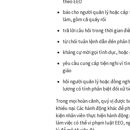
theo EEO
báo cho người quản lý hoặc cấp t
làm, gồm cả quấy rối
trả lời câu hỏi trong thời gian đi
từ chối tuân lệnh dẫn đến phân b
kháng cự mời gọi tình dục, hoặc
yêu cầu cung cấp tiện nghi vì tì
giáo
hỏi người quản lý hoặc đồng nghi
lương có tính phân biệt đối xử t
Trong mọi hoàn cảnh, quý vị được bả
khiếu nại. Các hành động khác để ph
kiện nhân viên thực hiện hành động d
làm việc có thể vi phạm luật EEO, 
lý để mô tả việc đó.