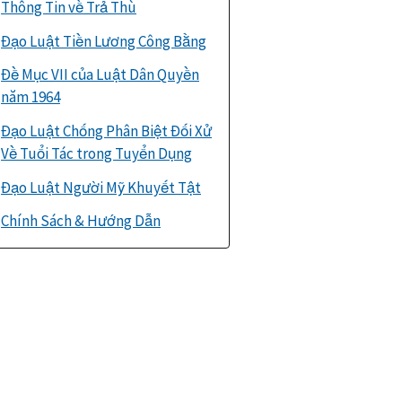
Thông Tin về Trả Thù
Đạo Luật Tiền Lương Công Bằng
Đề Mục VII của Luật Dân Quyền
năm 1964
Đạo Luật Chống Phân Biệt Đối Xử
Về Tuổi Tác trong Tuyển Dụng
Đạo Luật Người Mỹ Khuyết Tật
Chính Sách & Hướng Dẫn