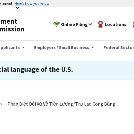
vernment
Here’s how you know
yment
Online Filing
Locations
mission
pplicants
Employers / Small Business
Federal Secto
cial language of the U.S.
Phân Biệt Đối Xử Về Tiền Lương/Thù Lao Công Bằng