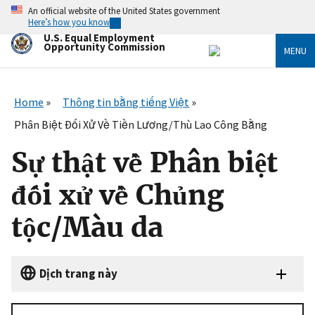
Skip
An official website of the United States government
to
Here’s how you know
main
U.S. Equal Employment
content
Opportunity Commission
MENU
Home
Thông tin bằng tiếng Việt
Phân Biệt Đối Xử Về Tiền Lương/Thù Lao Công Bằng
Sự thật về Phân biệt
đối xử về Chủng
tộc/Màu da
Dịch trang này