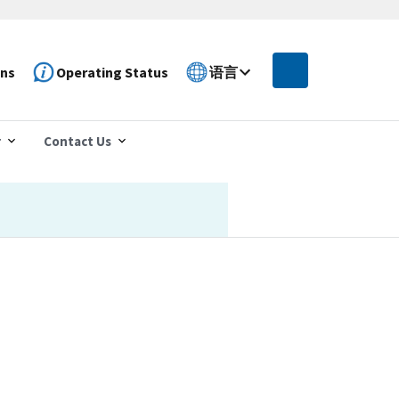
ons
Operating Status
语言
r
Contact Us