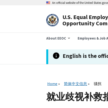
跳
An official website of the United States go
转
到
主
U.S. Equal Emplo
要
Header
Opportunity Com
内
容
Navigation
About EEOC
Employees & Job A
English is the offi
Home
简体中文信息
骚扰
就业歧视补救