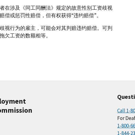
者在涉及《同工同酬法》规定的故意性别工资歧视
赔偿或惩罚性赔偿，但有权获得“违约赔偿”。
歧视行为的雇主，可能会对其判赔违约赔偿。可判
拖欠工资的数额相等。
Quest
ployment
ommission
Call 1-8
For Deaf
1-800-6
1-844-2