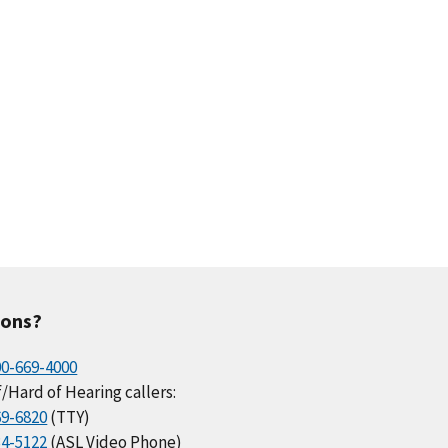
ions?
00-669-4000
/Hard of Hearing callers:
69-6820
(TTY)
34-5122
(ASL Video Phone)