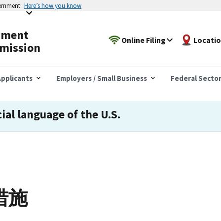
vernment
Here’s how you know
yment
Online Filing
Locati
mission
pplicants
Employers / Small Business
Federal Secto
cial language of the U.S.
措施