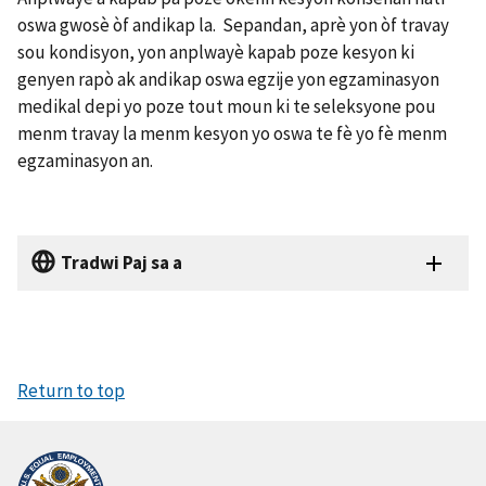
oswa gwosè òf andikap la. Sepandan, aprè yon òf travay
sou kondisyon, yon anplwayè kapab poze kesyon ki
genyen rapò ak andikap oswa egzije yon egzaminasyon
medikal depi yo poze tout moun ki te seleksyone pou
menm travay la menm kesyon yo oswa te fè yo fè menm
egzaminasyon an.
Tradwi Paj sa a
Return to top