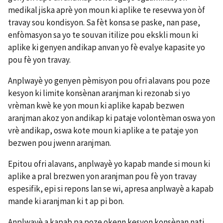
medikal jiska aprè yon moun ki aplike te resevwa yon òf
travay sou kondisyon. Sa fèt konsa se paske, nan pase,
enfòmasyon sa yo te souvan itilize pou ekskli moun ki
aplike ki genyen andikap anvan yo fè evalye kapasite yo
pou fè yon travay.
Anplwayè yo genyen pèmisyon pou ofri alavans pou poze
kesyon ki limite konsènan aranjman ki rezonab si yo
vrèman kwè ke yon moun ki aplike kapab bezwen
aranjman akoz yon andikap ki pataje volontèman oswa yon
vrè andikap, oswa kote moun ki aplike a te pataje yon
bezwen pou jwenn aranjman.
Epitou ofri alavans, anplwayè yo kapab mande si moun ki
aplike a pral brezwen yon aranjman pou fè yon travay
espesifik, epi si repons lan se wi, apresa anplwayè a kapab
mande ki aranjman ki t ap pi bon.
Anplwayè a kapab pa poze okenn kesyon konsènan nati