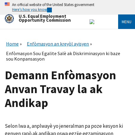
Skip
An official website of the United States government
to
Here’s how you know
main
U.S. Equal Employment
content
Opportunity Commission
MENU
Home
Enfòmasyon an kreyòl ayisyen
Enfòmasyon Sou Egalite Salè ak Diskriminasyon ki baze
sou Konpansasyon
Demann Enfòmasyon
Anvan Travay la ak
Andikap
Selon lwa a, anplwayè yo jeneralman pa poze kesyon ki
genyen rapò ak andikap oswa egzije egzaminasyon