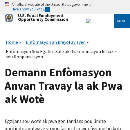
Skip
An official website of the United States government
to
Here’s how you know
main
U.S. Equal Employment
content
Opportunity Commission
MENU
Home
Enfòmasyon an kreyòl ayisyen
Enfòmasyon Sou Egalite Salè ak Diskriminasyon ki baze
sou Konpansasyon
Demann Enfòmasyon
Anvan Travay la ak Pwa
ak Wotè
Egzijans sou wotè ak pwa gen tandans pou limite
opòtinite anplwaye yo yon fason dispwopòsyone bò kote