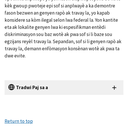
kèk gwoup pwoteje epi sof si anplwayè a ka demontre
fason bezwen an genyen rapò ak travay la, yo kapab
konsidere sa kòm ilegal selon lwa federal la. Yon kantite
eta ak lokalite genyen lwa ki espesifikman entèdi
diskriminasyon sou baz wotè ak pwa sof si li baze sou
egzijans reyèl travay la. Sepandan, sof si li genyen rapò ak
travay la, demann enfòmasyon konsènan wotè ak pwa ta
dwe evite.
Tradwi Paj sa a
Return to top