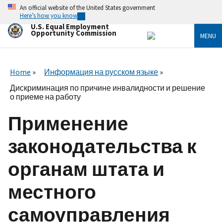
Skip
An official website of the United States government
to
Here’s how you know
main
U.S. Equal Employment
content
Opportunity Commission
MENU
Home
Информация на русском языке
Дискриминация по причине инвалидности и решение
о приеме на работу
Применение
законодательства к
органам штата и
местного
самоуправления