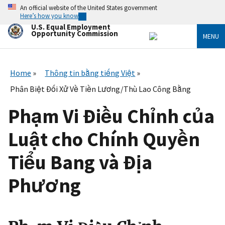
Skip
An official website of the United States government
to
Here’s how you know
main
U.S. Equal Employment
content
Opportunity Commission
MENU
Home
Thông tin bằng tiếng Việt
Phân Biệt Đối Xử Về Tiền Lương/Thù Lao Công Bằng
Phạm Vi Điều Chỉnh của
Luật cho Chính Quyền
Tiểu Bang và Địa
Phương