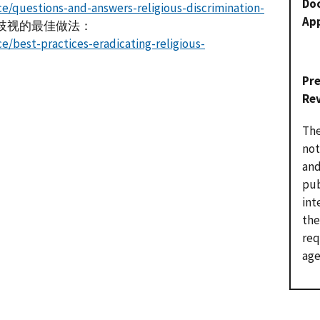
Do
e/questions-and-answers-religious-discrimination-
Ap
歧视的最佳做法：
e/best-practices-eradicating-religious-
Pr
Re
The
not
and
pub
int
the
req
age