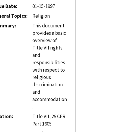
ue Date
01-15-1997
eral Topics
Religion
mmary
This document
provides a basic
overview of
Title VII rights
and
responsibilities
with respect to
religious
discrimination
and
accommodation
.
ation
Title VII, 29 CFR
Part 1605