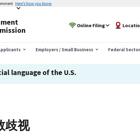
vernment
Here’s how you know
yment
Online Filing
Locati
mission
pplicants
Employers / Small Business
Federal Secto
cial language of the U.S.
教歧视