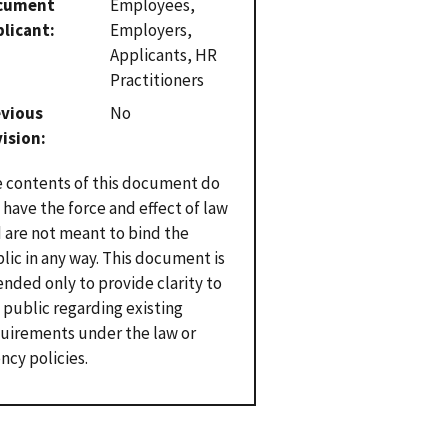
cument
Employees,
plicant
Employers,
Applicants, HR
Practitioners
evious
No
vision
 contents of this document do
 have the force and effect of law
 are not meant to bind the
lic in any way. This document is
ended only to provide clarity to
 public regarding existing
uirements under the law or
ncy policies.