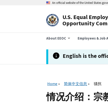
跳
An official website of the United States go
转
到
主
U.S. Equal Emplo
要
Header
Opportunity Com
内
容
Navigation
About EEOC
Employees & Job A
English is the offi
Home
简体中文信息
骚扰
情况介绍：宗