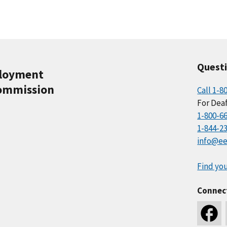
Quest
ployment
ommission
Call 1-8
For Deaf
1-800-6
1-844-2
info@ee
Find you
Connec