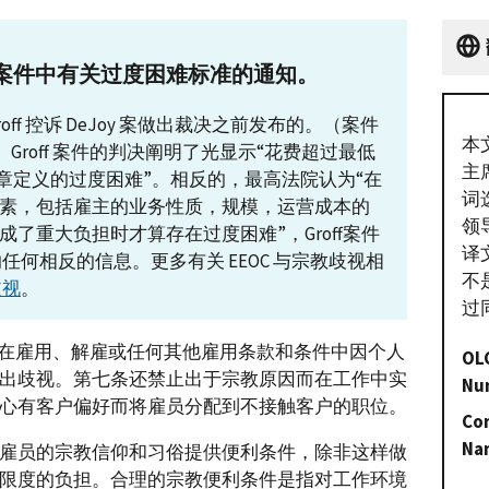
案件中有关过度困难标准的通知。
ff 控诉 DeJoy 案做出裁决之前发布的。（案件
本
 (2023) ）Groff 案件的判决阐明了光显示“花费超过最低
主
七章定义的过度困难”。相反的，最高法院认为“在
词
素，包括雇主的业务性质，规模，运营成本的
领
了重大负担时才算存在过度困难”，Groff案件
译
任何相反的信息。更多有关 EEOC 与宗教歧视相
不
歧视
。
过
在雇用、解雇或任何其他雇用条款和条件中因个人
OL
出歧视。第七条还禁止出于宗教原因而在工作中实
Nu
心有客户偏好而将雇员分配到不接触客户的职位。
Con
Na
雇员的宗教信仰和习俗提供便利条件，除非这样做
限度的负担。合理的宗教便利条件是指对工作环境