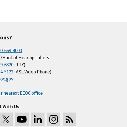
ions?
00-669-4000
/Hard of Hearing callers:
69-6820
(TTY)
34-5122
(ASL Video Phone)
oc.gov
r nearest EEOC office
t With Us