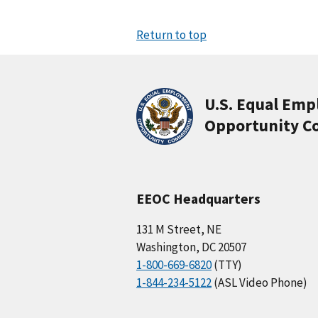
Return to top
U.S. Equal Em
Opportunity C
EEOC Headquarters
131 M Street, NE
Washington, DC 20507
1-800-669-6820
(TTY)
1-844-234-5122
(ASL Video Phone)