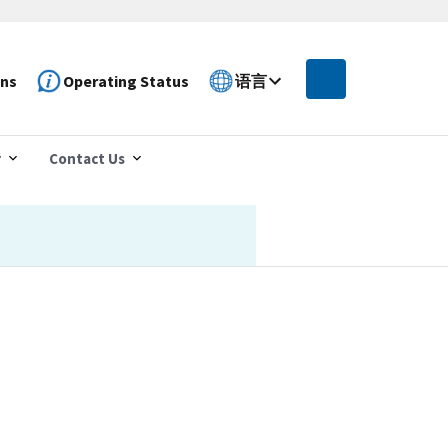
ons
Operating Status
语言
r
Contact Us