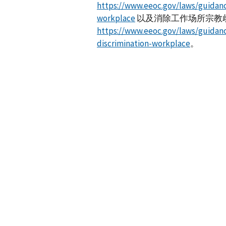
https://www.eeoc.gov/laws/guidanc
workplace
以及消除工作场所宗教
https://www.eeoc.gov/laws/guidanc
discrimination-workplace
。