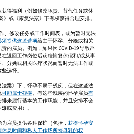
权获得福利（例如修改职责、替代任务或休
法案》或《康复法案》下有权获得合理安排。
工作、修改任务或工作时间表，或为暂时无法
必须提供这些选项
给由于怀孕、分娩或相关
雇员。例如，如果因 COVID-19 导致严
员在返回工作岗位后获准恢复休假和/或从事
孕、分娩或相关医疗状况而暂时无法工作或
这些选择。
复法案》下，怀孕不属于残疾，但在这些法
况
可能属于残疾
。有这些残疾的怀孕雇员
有
安排来履行基本的工作职能，并且安排不会
困难或费用）。
能为雇员提供各种保护（包括，
获得怀孕安
理休息时间和私人工作场所挤母乳的权