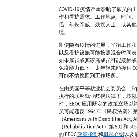
COVID-19 疫情严重影响了雇
作和看护需求。工作地点、时间、
侣、年长亲戚、残疾人士、或其他
境。
即使随着疫情的进展，平衡工作和
以及看护设施可能按照混合时间表
如果雇员或其家庭成员可能接触或感染
免疫能力低下、太年轻未能接种 CO
可能不情愿回到工作场所。
在由美国平等就业机会委员会（Equal Empl
执行的联邦就业歧视法律下，歧视
件，EEOC 应用既定的政策立场
员可能违反 1964 年《民权法案
（Americans with Disabilit
（Rehabilitation Act）第 5
的 EEOC
政策指引
和
概况介绍
以及