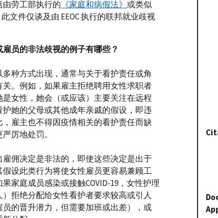
括由劳工部执行的
《家庭和病假法》
或类似
文件仅谈及由 EEOC 执行的联邦就业歧视
或雇员的非法歧视的例子有哪些？
以多种方式出现，通常与关于看护责任或角
有关。例如，如果雇主拒绝聘用女性求职者
她是女性，她会（或应该）主要关注在远程
看护她的父母或其他成年亲戚的假设，即违
比，雇主也不得因疫情相关的看护责任而缺
Cit
更严厉地处罚。
出雇佣决定是非法的，即使这些决定是出于
其假设此类行为将使女性雇员更容易兼顾工
家庭成员感染或接触COVID-19，女性护理
人）拒绝分配给女性看护者要求较高或引人
Do
雇员的晋升潜力，但需要加班或出差），或
Ap