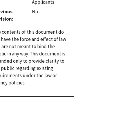
Applicants
evious
No.
vision
 contents of this document do
 have the force and effect of law
 are not meant to bind the
lic in any way. This document is
ended only to provide clarity to
 public regarding existing
uirements under the law or
ncy policies.