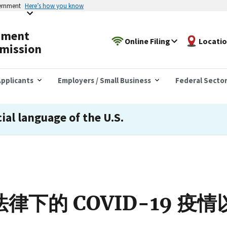
vernment
Here’s how you know
yment
Online Filing
Locati
mission
pplicants
Employers / Small Business
Federal Secto
cial language of the U.S.
律下的 COVID-19 疫