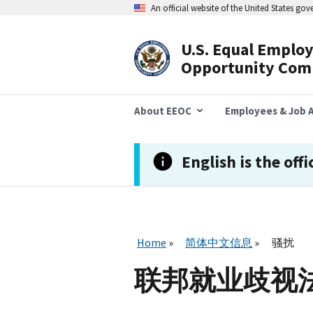
跳
An official website of the United States go
转
到
主
U.S. Equal Emplo
要
Header
Opportunity Com
内
容
Navigation
About EEOC
Employees & Job A
English is the offi
Home
简体中文信息
骚扰
联邦就业歧视法