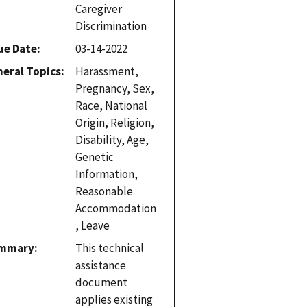
Caregiver
Discrimination
ue Date
03-14-2022
eral Topics
Harassment,
Pregnancy, Sex,
Race, National
Origin, Religion,
Disability, Age,
Genetic
Information,
Reasonable
Accommodation
, Leave
mmary
This technical
assistance
document
applies existing