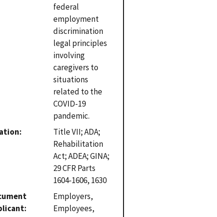
federal
employment
discrimination
legal principles
involving
caregivers to
situations
related to the
COVID-19
pandemic.
ation
Title VII; ADA;
Rehabilitation
Act; ADEA; GINA;
29 CFR Parts
1604-1606, 1630
cument
Employers,
plicant
Employees,