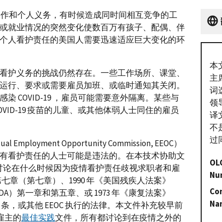
员的工作和个人义务，有时候造成同时间相互竞争的工
或就业情况的突然变化使数百万有孩子、配偶、伴
个人看护责任的美国人需要迅速适应巨大变化的环
本
看护义务的挑战仍然存在。一些工作场所、课堂、
主
运行、要求或需要雇员加班、或临时通知其关闭。
词
 COVID-19 ，雇员可能需要意外隔离。某些与
领
VID-19 疫苗的儿童、或其他体弱人士同住的雇员
译
不
过
oyment Opportunity Commission, EEOC）
有看护责任的人士可能是违法的。在本技术协助文
OL
以讨论在什么时候因为疫情看护责任歧视求职者和雇
Nu
》第七章（第七章）、1990 年《美国残疾人法案》
Con
ies Act, ADA）第一章和第五章、或 1973 年《康复法案》
Na
01 和 505 条，或其他 EEOC 执行的法律。本文件补充较早前
雇主的
最佳实践
文件，所有都讨论到在疫情之外的