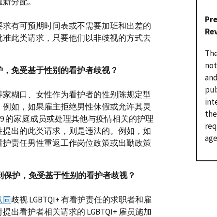
重新分配。
Pr
要求有可预期时间表或不需要加班和出差的
Re
批准此类请求，只要他们以非歧视的方式去
The
not
护，免受基于性别的看护者歧视？
and
pub
养家糊口、女性作为看护者的性别陈规定型
int
。例如，如果雇主拒绝男性休假或允许其灵
the
-19 的家庭成员或处理其他与疫情相关的护理
req
性提出的此类请求，则是违法的。例如，如
age
看护责任男性重返工作岗位政策或出勤政策
到保护，免受基于性别的看护者歧视？
认同
歧视 LGBTQI+ 有看护责任的求职者和雇
出看护者相关请求的 LGBTQI+ 雇员施加