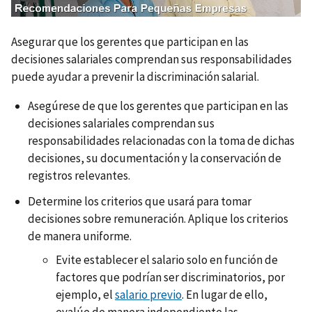
e
n
Asegurar que los gerentes que participan en las
decisiones salariales comprendan sus responsabilidades
puede ayudar a prevenir la discriminación salarial.
Asegúrese de que los gerentes que participan en las
decisiones salariales comprendan sus
responsabilidades relacionadas con la toma de dichas
decisiones, su documentación y la conservación de
registros relevantes.
Determine los criterios que usará para tomar
decisiones sobre remuneración. Aplique los criterios
de manera uniforme.
Evite establecer el salario solo en función de
factores que podrían ser discriminatorios, por
ejemplo, el
salario previo
. En lugar de ello,
evalúe de manera independiente las