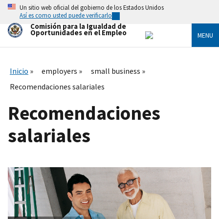
Skip
Un sitio web oficial del gobierno de los Estados Unidos
to
Así es como usted puede verificarlo
main
Comisión para la Igualdad de
content
Oportunidades en el Empleo
MENU
Inicio
employers
small business
Recomendaciones salariales
Recomendaciones
salariales
I
m
a
g