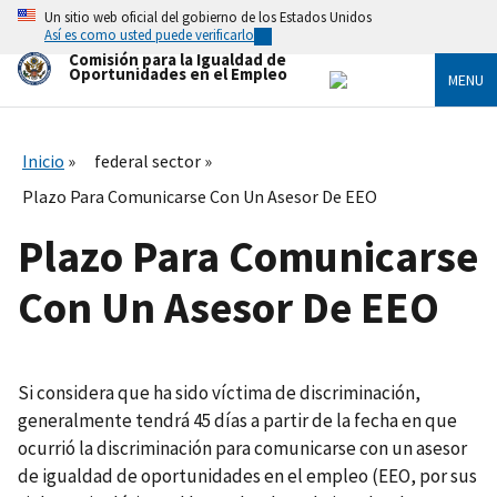
Skip
Un sitio web oficial del gobierno de los Estados Unidos
to
Así es como usted puede verificarlo
main
Comisión para la Igualdad de
content
Oportunidades en el Empleo
MENU
Inicio
federal sector
Plazo Para Comunicarse Con Un Asesor De EEO
Plazo Para Comunicarse
Con Un Asesor De EEO
Si considera que ha sido víctima de discriminación,
generalmente tendrá 45 días a partir de la fecha en que
ocurrió la discriminación para comunicarse con un asesor
de igualdad de oportunidades en el empleo (EEO, por sus