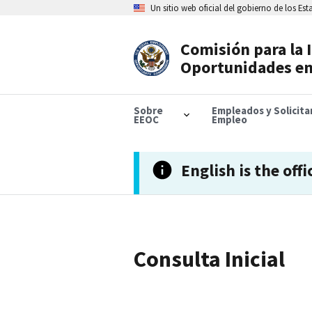
Skip
Un sitio web oficial del gobierno de los Es
to
main
content
Comisión para la 
Header
Oportunidades en
Navigation
Sobre
Empleados y Solicit
EEOC
Empleo
English is the offi
Consulta Inicial