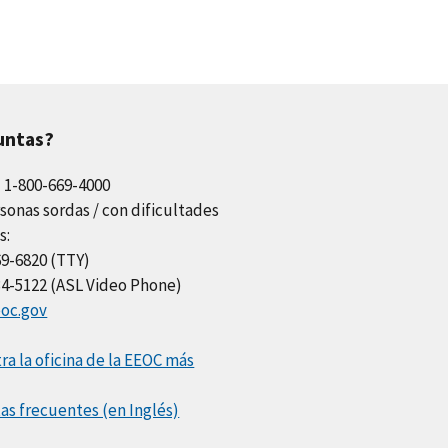
untas?
l 1-800-669-4000
sonas sordas / con dificultades
s:
69-6820 (TTY)
34-5122 (ASL Video Phone)
oc.gov
a la oficina de la EEOC más
as frecuentes (en Inglés)