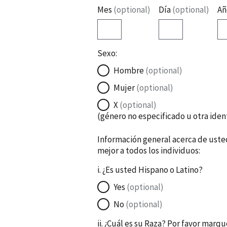
c
Mes
(optional)
Día
(optional)
A
i
o
n
Sexo:
Hombre
(optional)
Mujer
(optional)
X
(optional)
(género no especificado u otra iden
Información general acerca de usted
mejor a todos los individuos:
i. ¿Es usted Hispano o Latino?
Yes
(optional)
No
(optional)
ii. ¿Cuál es su Raza? Por favor marqu