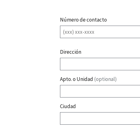
r
e
Número de contacto
D
Dirección
i
r
e
c
Apto. o Unidad
(optional)
c
i
ó
n
Ciudad