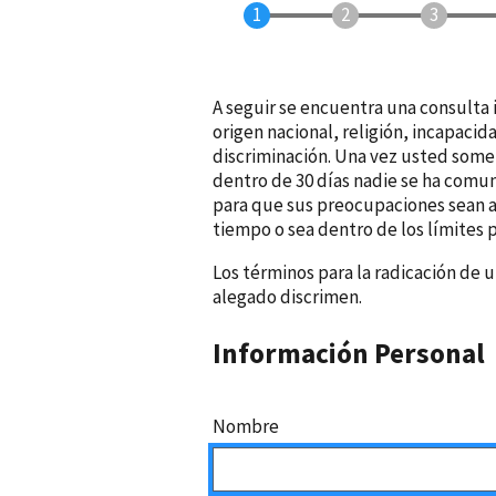
A seguir se encuentra una consulta i
origen nacional, religión, incapaci
discriminación. Una vez usted somet
dentro de 30 días nadie se ha comu
para que sus preocupaciones sean a
tiempo o sea dentro de los límites p
Los términos para la radicación de u
alegado discrimen.
Información Personal
N
Nombre
o
m
b