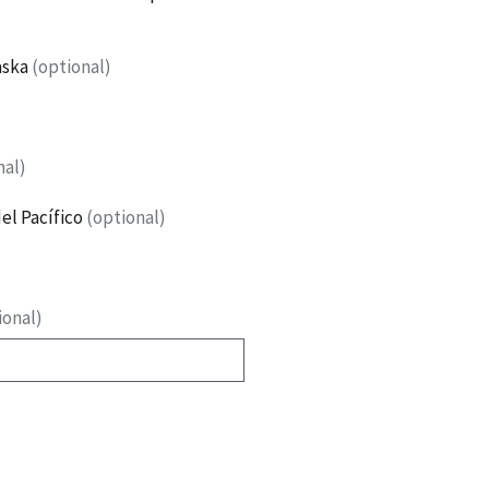
aska
(optional)
nal)
el Pacífico
(optional)
ional)