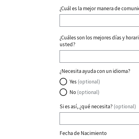
P
r
¿Cuál es la mejor manera de comuni
e
f
e
r
¿Cuáles son los mejores días y hora
e
usted?
n
c
i
a
¿Necesita ayuda con un idioma?
d
Yes
(optional)
e
c
No
(optional)
o
m
Si es así, ¿qué necesita?
(optional)
u
n
i
c
Fecha de Nacimiento
a