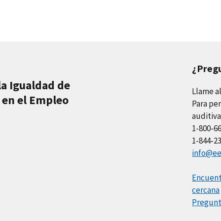
¿Preg
la Igualdad de
Llame a
 en el Empleo
Para per
auditiva
1-800-6
1-844-2
info@ee
Encuentr
cercana
Pregunt