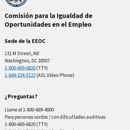
a
Comisión para la Igualdad de
v
Oportunidades en el Empleo
i
d
Sede de la EEOC
e
131 M Street, NE
o
Washington, DC 20507
1-800-669-6820
(TTY)
1-844-234-5122
(ASL Video Phone)
¿Preguntas?
Llame al 1-800-669-4000
Para personas sordas / con dificultades auditivas:
1-800-669-6820 (TTY)