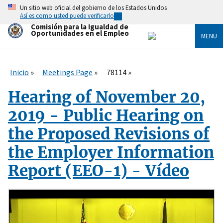
Skip
Un sitio web oficial del gobierno de los Estados Unidos
to
Así es como usted puede verificarlo
main
Comisión para la Igualdad de
content
Oportunidades en el Empleo
MENU
Inicio
Meetings Page
78114
Hearing of November 20,
2019 - Public Hearing on
the Proposed Revisions of
the Employer Information
Report (EEO-1) - Vídeo
A
r
c