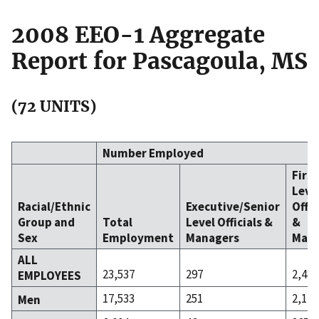
2008 EEO-1 Aggregate
Report for Pascagoula, MS
(72 UNITS)
Number Employed
Firs
Leve
Racial/Ethnic
Executive/Senior
Offic
Group and
Total
Level Officials &
&
Sex
Employment
Managers
Mana
ALL
23,537
297
2,488
EMPLOYEES
17,533
251
2,121
Men