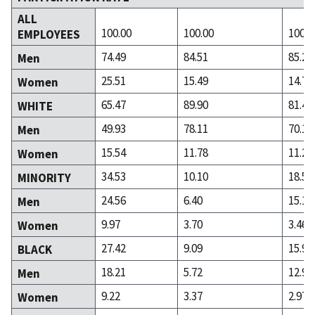
ALL
100.00
100.00
100.0
EMPLOYEES
74.49
84.51
85.25
Men
25.51
15.49
14.75
Women
65.47
89.90
81.43
WHITE
49.93
78.11
70.14
Men
15.54
11.78
11.29
Women
34.53
10.10
18.57
MINORITY
24.56
6.40
15.11
Men
9.97
3.70
3.46
Women
27.42
9.09
15.96
BLACK
18.21
5.72
12.98
Men
9.22
3.37
2.97
Women