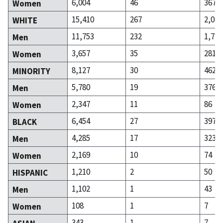
6,004
46
367
Women
15,410
267
2,026
WHITE
11,753
232
1,745
Men
3,657
35
281
Women
8,127
30
462
MINORITY
5,780
19
376
Men
2,347
11
86
Women
6,454
27
397
BLACK
4,285
17
323
Men
2,169
10
74
Women
1,210
2
50
HISPANIC
1,102
1
43
Men
108
1
7
Women
343
1
7