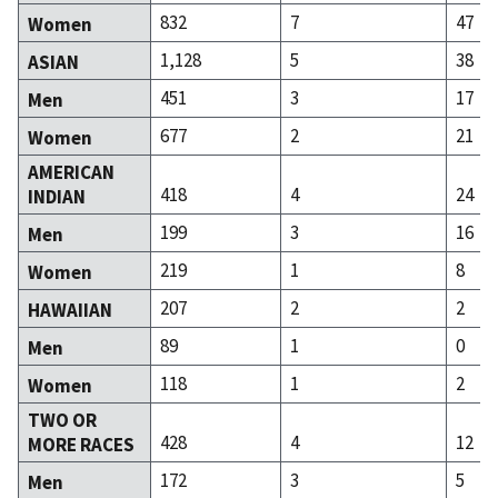
832
7
47
Women
1,128
5
38
ASIAN
451
3
17
Men
677
2
21
Women
AMERICAN
418
4
24
INDIAN
199
3
16
Men
219
1
8
Women
207
2
2
HAWAIIAN
89
1
0
Men
118
1
2
Women
TWO OR
428
4
12
MORE RACES
172
3
5
Men