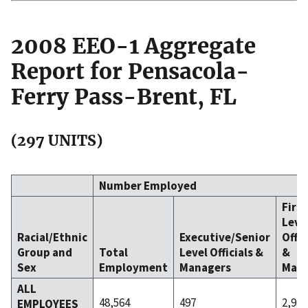
2008 EEO-1 Aggregate
Report for Pensacola-
Ferry Pass-Brent, FL
(297 UNITS)
Number Employed
Firs
Leve
Racial/Ethnic
Executive/Senior
Offic
Group and
Total
Level Officials &
&
Sex
Employment
Managers
Mana
ALL
48,564
497
2,933
EMPLOYEES