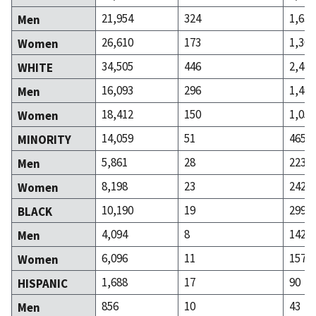
21,954
324
1,632
Men
26,610
173
1,301
Women
34,505
446
2,468
WHITE
16,093
296
1,409
Men
18,412
150
1,059
Women
14,059
51
465
MINORITY
5,861
28
223
Men
8,198
23
242
Women
10,190
19
299
BLACK
4,094
8
142
Men
6,096
11
157
Women
1,688
17
90
HISPANIC
856
10
43
Men