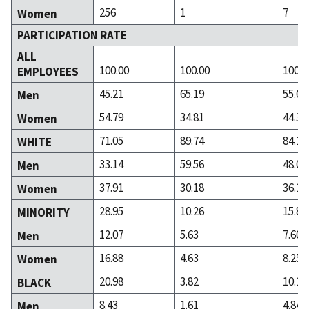
256
1
7
Women
PARTICIPATION RATE
ALL
100.00
100.00
100.0
EMPLOYEES
45.21
65.19
55.64
Men
54.79
34.81
44.36
Women
71.05
89.74
84.15
WHITE
33.14
59.56
48.04
Men
37.91
30.18
36.11
Women
28.95
10.26
15.85
MINORITY
12.07
5.63
7.60
Men
16.88
4.63
8.25
Women
20.98
3.82
10.19
BLACK
8.43
1.61
4.84
Men