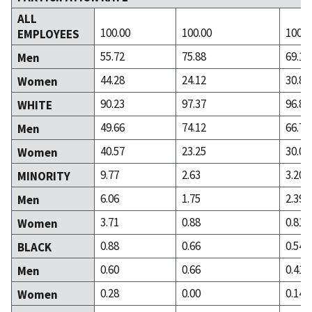
ALL
100.00
100.00
100.0
EMPLOYEES
55.72
75.88
69.15
Men
44.28
24.12
30.85
Women
90.23
97.37
96.80
WHITE
49.66
74.12
66.76
Men
40.57
23.25
30.04
Women
9.77
2.63
3.20
MINORITY
6.06
1.75
2.39
Men
3.71
0.88
0.81
Women
0.88
0.66
0.54
BLACK
0.60
0.66
0.41
Men
0.28
0.00
0.14
Women