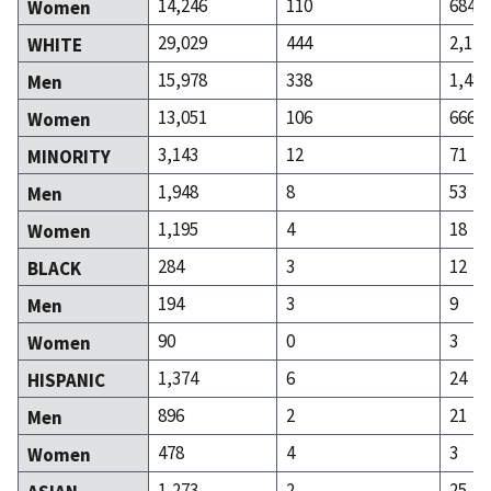
14,246
110
684
Women
29,029
444
2,146
WHITE
15,978
338
1,480
Men
13,051
106
666
Women
3,143
12
71
MINORITY
1,948
8
53
Men
1,195
4
18
Women
284
3
12
BLACK
194
3
9
Men
90
0
3
Women
1,374
6
24
HISPANIC
896
2
21
Men
478
4
3
Women
1,273
2
25