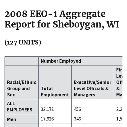
2008 EEO-1 Aggregate
Report for Sheboygan, WI
(127 UNITS)
Number Employed
Firs
Leve
Racial/Ethnic
Executive/Senior
Offic
Group and
Total
Level Officials &
&
Sex
Employment
Managers
Mana
ALL
32,172
456
2,217
EMPLOYEES
17,926
346
1,533
Men