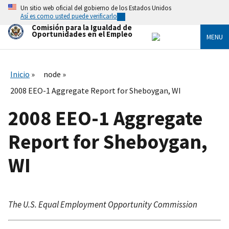
Skip
Un sitio web oficial del gobierno de los Estados Unidos
to
Así es como usted puede verificarlo
main
Comisión para la Igualdad de
content
Oportunidades en el Empleo
MENU
Inicio
node
2008 EEO-1 Aggregate Report for Sheboygan, WI
2008 EEO-1 Aggregate
Report for Sheboygan,
WI
The U.S. Equal Employment Opportunity Commission