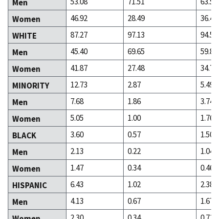
53.08
71.51
63.54
Men
46.92
28.49
36.46
Women
87.27
97.13
94.51
WHITE
45.40
69.65
59.81
Men
41.87
27.48
34.70
Women
12.73
2.87
5.49
MINORITY
7.68
1.86
3.74
Men
5.05
1.00
1.76
Women
3.60
0.57
1.50
BLACK
2.13
0.22
1.04
Men
1.47
0.34
0.46
Women
6.43
1.02
2.38
HISPANIC
4.13
0.67
1.67
Men
2.30
0.34
0.71
Women