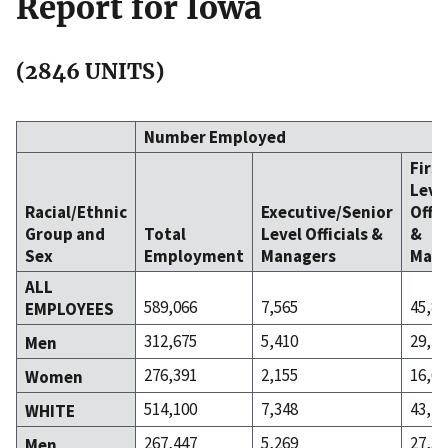
Report for Iowa
(2846 UNITS)
Number Employed
Firs
Leve
Racial/Ethnic
Executive/Senior
Offic
Group and
Total
Level Officials &
&
Sex
Employment
Managers
Mana
ALL
589,066
7,565
45,80
EMPLOYEES
312,675
5,410
29,10
Men
276,391
2,155
16,69
Women
514,100
7,348
43,29
WHITE
267,447
5,269
27,39
Men