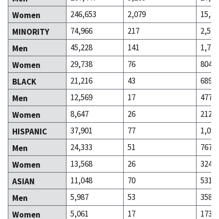
246,653
2,079
15,89
Women
74,966
217
2,516
MINORITY
45,228
141
1,712
Men
29,738
76
804
Women
21,216
43
689
BLACK
12,569
17
477
Men
8,647
26
212
Women
37,901
77
1,091
HISPANIC
24,333
51
767
Men
13,568
26
324
Women
11,048
70
531
ASIAN
5,987
53
358
Men
5,061
17
173
Women