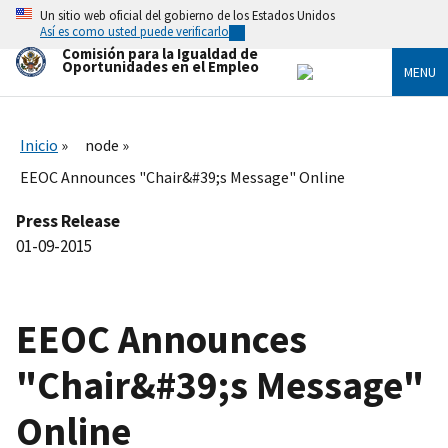
Skip
Un sitio web oficial del gobierno de los Estados Unidos
to
Así es como usted puede verificarlo
main
Comisión para la Igualdad de
content
Oportunidades en el Empleo
MENU
Inicio
node
EEOC Announces "Chair&#39;s Message" Online
Press Release
01-09-2015
EEOC Announces
"Chair&#39;s Message"
Online