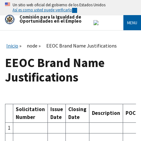
Skip
Un sitio web oficial del gobierno de los Estados Unidos
to
Así es como usted puede verificarlo
main
Comisión para la Igualdad de
content
Oportunidades en el Empleo
MENU
Inicio
node
EEOC Brand Name Justifications
EEOC Brand Name
Justifications
Solicitation
Issue
Closing
Description
POC
Number
Date
Date
1