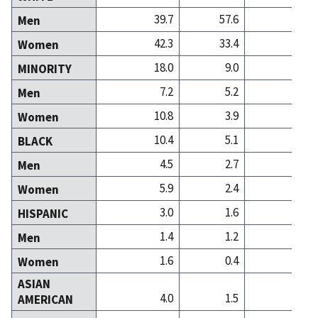
39.7
57.6
54
Men
42.3
33.4
36
Women
18.0
9.0
8
MINORITY
7.2
5.2
4
Men
10.8
3.9
4
Women
10.4
5.1
3
BLACK
4.5
2.7
1
Men
5.9
2.4
1
Women
3.0
1.6
2
HISPANIC
1.4
1.2
1
Men
1.6
0.4
0
Women
ASIAN
4.0
1.5
1
AMERICAN