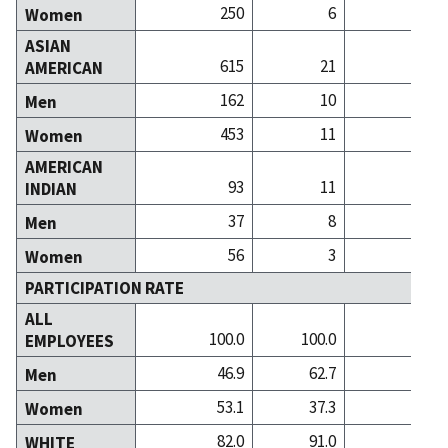
250
6
Women
ASIAN
615
21
AMERICAN
162
10
Men
453
11
Women
AMERICAN
93
11
INDIAN
37
8
Men
56
3
Women
PARTICIPATION RATE
ALL
100.0
100.0
100
EMPLOYEES
46.9
62.7
59
Men
53.1
37.3
40
Women
82.0
91.0
91
WHITE