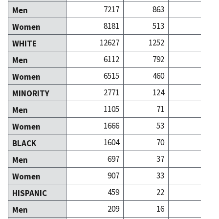
7217
863
17
Men
8181
513
12
Women
12627
1252
27
WHITE
6112
792
16
Men
6515
460
11
Women
2771
124
2
MINORITY
1105
71
1
Men
1666
53
1
Women
1604
70
1
BLACK
697
37
Men
907
33
Women
459
22
HISPANIC
209
16
Men