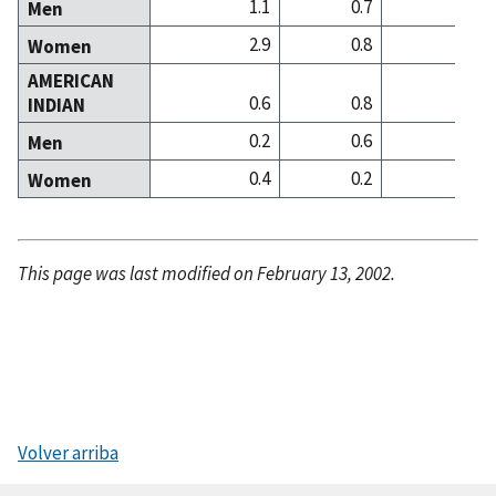
1.1
0.7
0
Men
2.9
0.8
1
Women
AMERICAN
0.6
0.8
0
INDIAN
0.2
0.6
0
Men
0.4
0.2
0
Women
This page was last modified on February 13, 2002.
Volver arriba