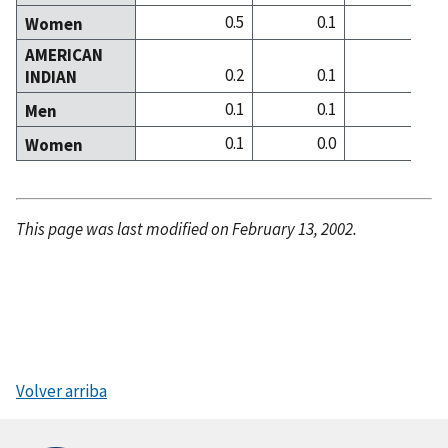
0.5
0.1
0
Women
AMERICAN
0.2
0.1
0
INDIAN
0.1
0.1
0
Men
0.1
0.0
0
Women
This page was last modified on February 13, 2002.
Volver arriba