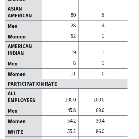
ASIAN
80
5
AMERICAN
28
4
Men
52
1
Women
AMERICAN
19
1
INDIAN
8
1
Men
11
0
Women
PARTICIPATION RATE
ALL
100.0
100.0
100
EMPLOYEES
45.8
69.6
30
Men
54.2
30.4
69
Women
55.3
86.0
87
WHITE