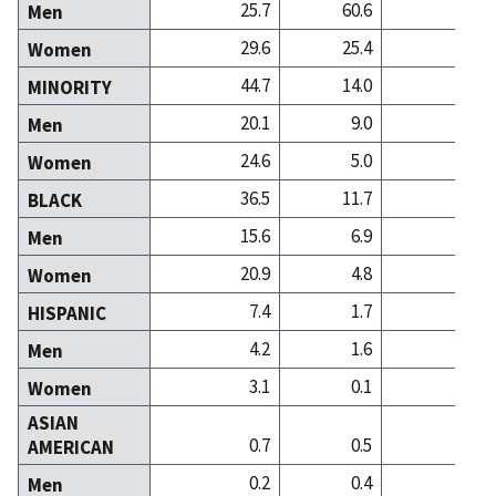
25.7
60.6
27
Men
29.6
25.4
60
Women
44.7
14.0
12
MINORITY
20.1
9.0
3
Men
24.6
5.0
8
Women
36.5
11.7
10
BLACK
15.6
6.9
2
Men
20.9
4.8
8
Women
7.4
1.7
0
HISPANIC
4.2
1.6
0
Men
3.1
0.1
0
Women
ASIAN
0.7
0.5
1
AMERICAN
0.2
0.4
0
Men