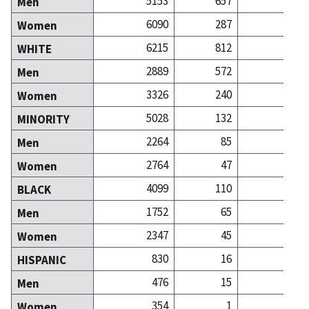
5153
657
2
Men
6090
287
6
Women
6215
812
7
WHITE
2889
572
2
Men
3326
240
5
Women
5028
132
1
MINORITY
2264
85
Men
2764
47
Women
4099
110
BLACK
1752
65
Men
2347
45
Women
830
16
HISPANIC
476
15
Men
354
1
Women