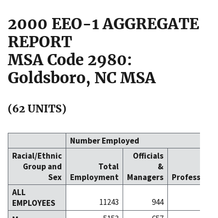
2000 EEO-1 AGGREGATE
REPORT
MSA Code 2980:
Goldsboro, NC MSA
(62 UNITS)
Number Employed
Racial/Ethnic
Officials
Group and
Total
&
Sex
Employment
Managers
Professiona
ALL
11243
944
8
EMPLOYEES