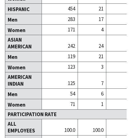
454
21
HISPANIC
283
17
Men
171
4
Women
ASIAN
242
24
AMERICAN
119
21
Men
123
3
Women
AMERICAN
125
7
INDIAN
54
6
Men
71
1
Women
PARTICIPATION RATE
ALL
100.0
100.0
100
EMPLOYEES