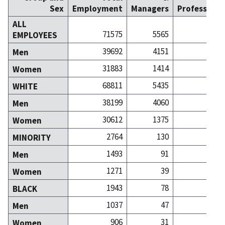
Sex
Employment
Managers
Professiona
ALL
71575
5565
69
EMPLOYEES
39692
4151
30
Men
31883
1414
39
Women
68811
5435
67
WHITE
38199
4060
29
Men
30612
1375
38
Women
2764
130
2
MINORITY
1493
91
1
Men
1271
39
1
Women
1943
78
1
BLACK
1037
47
Men
906
31
Women