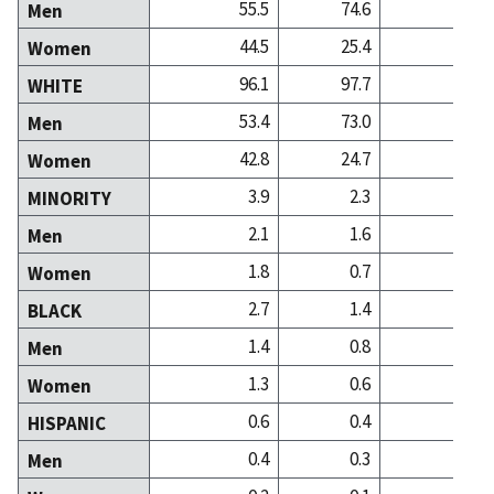
55.5
74.6
44
Men
44.5
25.4
56
Women
96.1
97.7
96
WHITE
53.4
73.0
42
Men
42.8
24.7
54
Women
3.9
2.3
3
MINORITY
2.1
1.6
1
Men
1.8
0.7
1
Women
2.7
1.4
1
BLACK
1.4
0.8
0
Men
1.3
0.6
0
Women
0.6
0.4
0
HISPANIC
0.4
0.3
0
Men