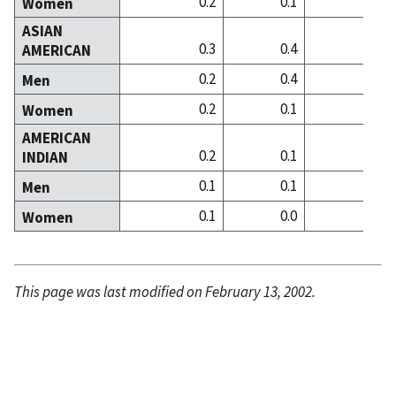
0.2
0.1
0
Women
ASIAN
0.3
0.4
1
AMERICAN
0.2
0.4
0
Men
0.2
0.1
0
Women
AMERICAN
0.2
0.1
0
INDIAN
0.1
0.1
0
Men
0.1
0.0
0
Women
This page was last modified on February 13, 2002.