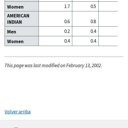
1.7
0.5
2
Women
AMERICAN
0.6
0.8
0
INDIAN
0.2
0.4
0
Men
0.4
0.4
0
Women
This page was last modified on February 13, 2002.
Volver arriba