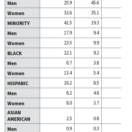
25.9
45.6
34
Men
32.6
35.1
48
Women
41.5
19.3
16
MINORITY
17.9
9.4
5
Men
23.5
9.9
11
Women
22.1
9.2
7
BLACK
8.7
3.8
1
Men
13.4
5.4
5
Women
16.2
8.5
5
HISPANIC
8.2
4.8
2
Men
8.0
3.7
3
Women
ASIAN
2.5
0.8
3
AMERICAN
0.9
0.3
1
Men