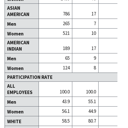
ASIAN
786
17
1
AMERICAN
265
7
Men
521
10
Women
AMERICAN
189
17
INDIAN
65
9
Men
124
8
Women
PARTICIPATION RATE
ALL
100.0
100.0
100
EMPLOYEES
43.9
55.1
40
Men
56.1
44.9
59
Women
58.5
80.7
83
WHITE