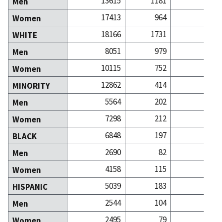
13615
1181
13
Men
17413
964
20
Women
18166
1731
28
WHITE
8051
979
11
Men
10115
752
16
Women
12862
414
5
MINORITY
5564
202
1
Men
7298
212
3
Women
6848
197
2
BLACK
2690
82
Men
4158
115
1
Women
5039
183
1
HISPANIC
2544
104
Men
2495
79
1
Women