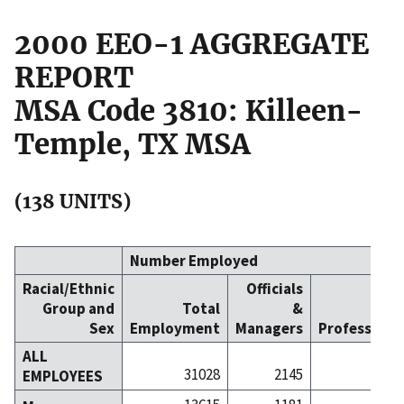
2000 EEO-1 AGGREGATE
REPORT
MSA Code 3810: Killeen-
Temple, TX MSA
(138 UNITS)
Number Employed
Racial/Ethnic
Officials
Group and
Total
&
Sex
Employment
Managers
Professiona
ALL
31028
2145
34
EMPLOYEES