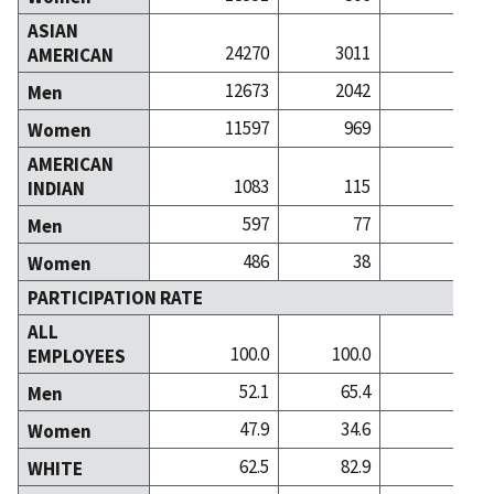
ASIAN
24270
3011
106
AMERICAN
12673
2042
49
Men
11597
969
57
Women
AMERICAN
1083
115
1
INDIAN
597
77
Men
486
38
Women
PARTICIPATION RATE
ALL
100.0
100.0
100
EMPLOYEES
52.1
65.4
47
Men
47.9
34.6
53
Women
62.5
82.9
71
WHITE