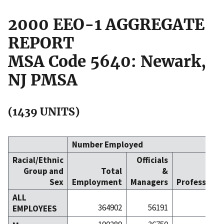
2000 EEO-1 AGGREGATE
REPORT
MSA Code 5640: Newark,
NJ PMSA
(1439 UNITS)
Number Employed
Racial/Ethnic
Officials
Group and
Total
&
Sex
Employment
Managers
Professiona
ALL
364902
56191
733
EMPLOYEES