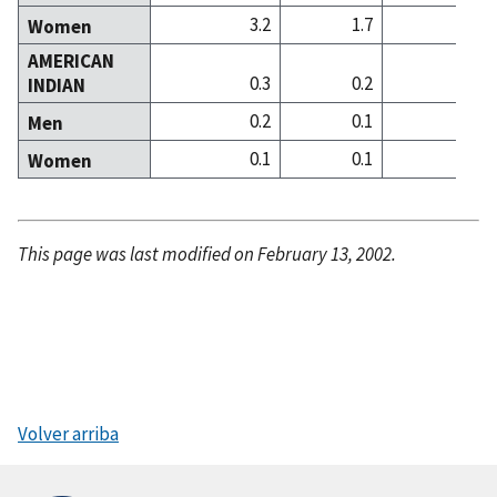
3.2
1.7
7
Women
AMERICAN
0.3
0.2
0
INDIAN
0.2
0.1
0
Men
0.1
0.1
0
Women
This page was last modified on February 13, 2002.
Volver arriba