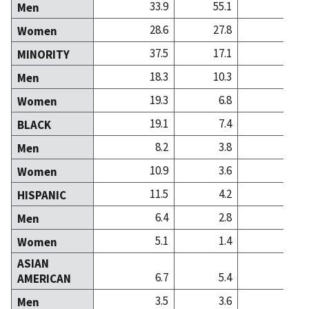
33.9
55.1
35
Men
28.6
27.8
36
Women
37.5
17.1
28
MINORITY
18.3
10.3
11
Men
19.3
6.8
16
Women
19.1
7.4
9
BLACK
8.2
3.8
2
Men
10.9
3.6
6
Women
11.5
4.2
4
HISPANIC
6.4
2.8
2
Men
5.1
1.4
2
Women
ASIAN
6.7
5.4
14
AMERICAN
3.5
3.6
6
Men