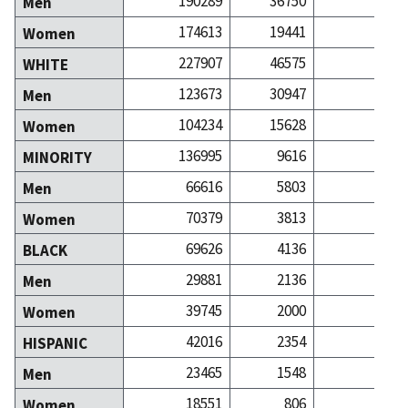
190289
36750
344
Men
174613
19441
388
Women
227907
46575
524
WHITE
123673
30947
259
Men
104234
15628
265
Women
136995
9616
209
MINORITY
66616
5803
85
Men
70379
3813
123
Women
69626
4136
67
BLACK
29881
2136
20
Men
39745
2000
47
Women
42016
2354
32
HISPANIC
23465
1548
14
Men
18551
806
17
Women