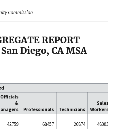
nity Commission
GGREGATE REPORT
 San Diego, CA MSA
ed
Officials
Office
&
Sales
Cleric
anagers
Professionals
Technicians
Workers
Worke
42759
68457
26874
48383
570