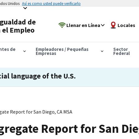
tados Unidos
Así es como usted puede verificarlo
Igualdad de
Llenar en Línea
Locales
 el Empleo
antes de
Empleadores / Pequeñas
Sector
Empresas
Federal
cial language of the U.S.
ate Report for San Diego, CA MSA
regate Report for San Di