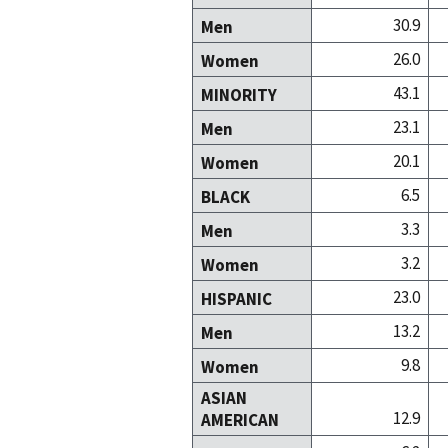
30.9
Men
26.0
Women
43.1
MINORITY
23.1
Men
20.1
Women
6.5
BLACK
3.3
Men
3.2
Women
23.0
HISPANIC
13.2
Men
9.8
Women
ASIAN
12.9
AMERICAN