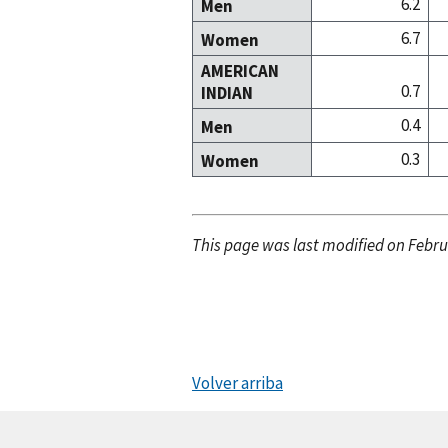
6.2
Men
6.7
Women
AMERICAN
0.7
INDIAN
0.4
Men
0.3
Women
This page was last modified on Febru
Volver arriba