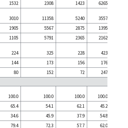
1532
2308
1423
6265
85
3010
11358
5240
3557
70
1905
5567
2875
1395
17
1105
5791
2365
2162
52
224
325
228
423
5
144
173
156
176
1
80
152
72
247
4
100.0
100.0
100.0
100.0
100
65.4
54.1
62.1
45.2
23
34.6
45.9
37.9
54.8
76
79.4
72.3
57.7
62.0
56