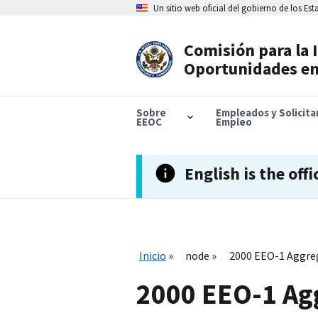
Skip
Un sitio web oficial del gobierno de los Es
to
main
content
Comisión para la 
Header
Oportunidades en
Navigation
Sobre
Empleados y Solicit
EEOC
Empleo
English is the offi
Inicio
node
2000 EEO-1 Aggreg
2000 EEO-1 Agg