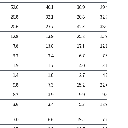
52.6
40.1
36.9
29.4
12
26.8
32.1
20.8
32.7
44
20.6
27.7
42.3
38.0
43
12.8
13.9
25.2
15.9
11
7.8
13.8
17.1
22.1
32
3.3
3.4
6.7
7.3
9
1.9
1.7
4.0
3.1
2
1.4
1.8
2.7
4.2
7
9.8
7.3
15.2
22.4
20
6.2
3.9
9.9
9.5
5
3.6
3.4
5.3
12.9
15
7.0
16.6
19.5
7.4
12