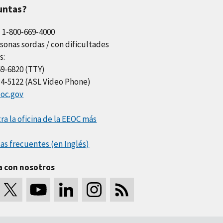
untas?
l 1-800-669-4000
sonas sordas / con dificultades
s:
69-6820 (TTY)
34-5122 (ASL Video Phone)
oc.gov
a la oficina de la EEOC más
as frecuentes (en Inglés)
a con nosotros