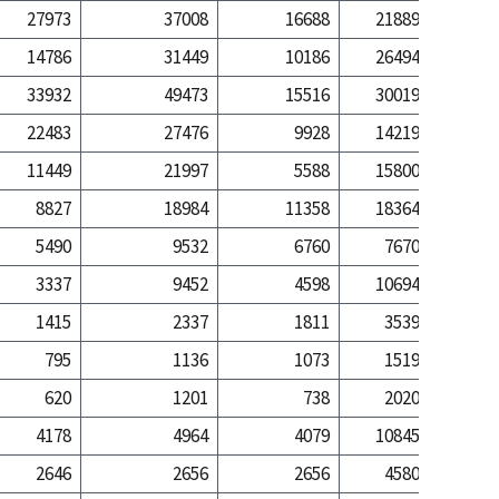
27973
37008
16688
21889
134
14786
31449
10186
26494
435
33932
49473
15516
30019
323
22483
27476
9928
14219
71
11449
21997
5588
15800
252
8827
18984
11358
18364
247
5490
9532
6760
7670
63
3337
9452
4598
10694
183
1415
2337
1811
3539
55
795
1136
1073
1519
13
620
1201
738
2020
41
4178
4964
4079
10845
116
2646
2656
2656
4580
30