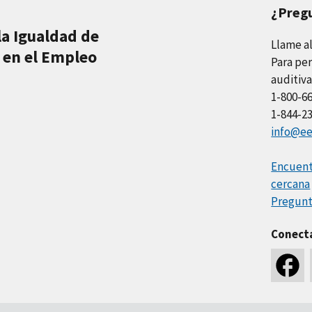
¿Preg
la Igualdad de
Llame a
 en el Empleo
Para per
auditiva
1-800-6
1-844-2
info@ee
Encuentr
cercana
Pregunt
Conect