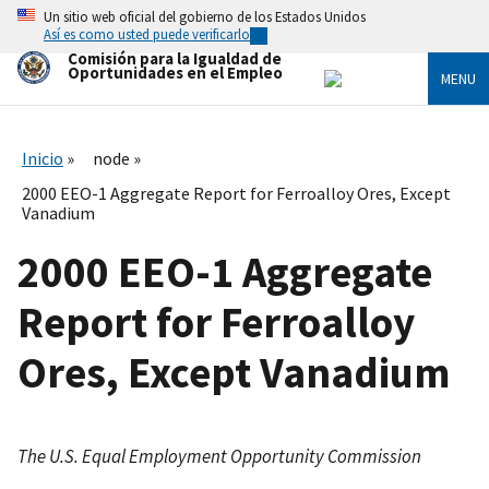
Skip
Un sitio web oficial del gobierno de los Estados Unidos
to
Así es como usted puede verificarlo
main
Comisión para la Igualdad de
content
Oportunidades en el Empleo
MENU
Inicio
node
2000 EEO-1 Aggregate Report for Ferroalloy Ores, Except
Vanadium
2000 EEO-1 Aggregate
Report for Ferroalloy
Ores, Except Vanadium
The U.S. Equal Employment Opportunity Commission