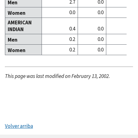
2.7
0.0
1
Men
0.0
0.0
0
Women
AMERICAN
0.4
0.0
0
INDIAN
0.2
0.0
0
Men
0.2
0.0
0
Women
This page was last modified on February 13, 2002.
Volver arriba