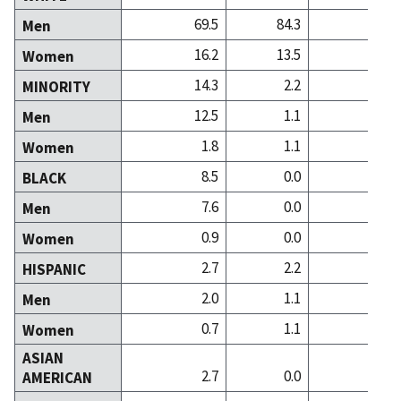
69.5
84.3
69
Men
16.2
13.5
25
Women
14.3
2.2
5
MINORITY
12.5
1.1
3
Men
1.8
1.1
1
Women
8.5
0.0
2
BLACK
7.6
0.0
2
Men
0.9
0.0
0
Women
2.7
2.2
1
HISPANIC
2.0
1.1
0
Men
0.7
1.1
1
Women
ASIAN
2.7
0.0
1
AMERICAN