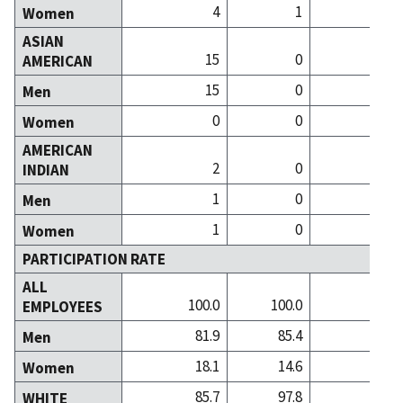
4
1
Women
ASIAN
15
0
AMERICAN
15
0
Men
0
0
Women
AMERICAN
2
0
INDIAN
1
0
Men
1
0
Women
PARTICIPATION RATE
ALL
100.0
100.0
100
EMPLOYEES
81.9
85.4
73
Men
18.1
14.6
26
Women
85.7
97.8
94
WHITE