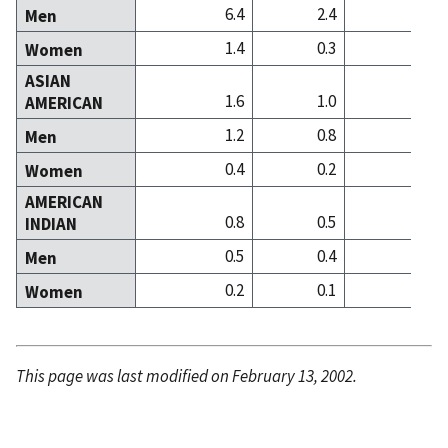
6.4
2.4
0
Men
1.4
0.3
0
Women
ASIAN
1.6
1.0
3
AMERICAN
1.2
0.8
3
Men
0.4
0.2
0
Women
AMERICAN
0.8
0.5
0
INDIAN
0.5
0.4
0
Men
0.2
0.1
0
Women
This page was last modified on February 13, 2002.