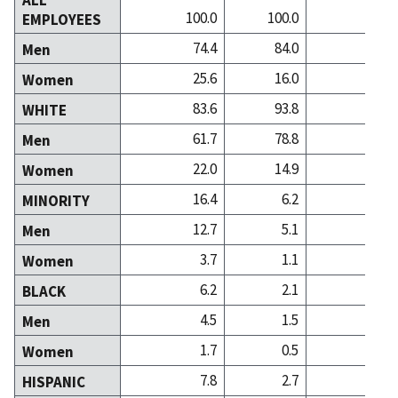
100.0
100.0
100
EMPLOYEES
74.4
84.0
78
Men
25.6
16.0
21
Women
83.6
93.8
90
WHITE
61.7
78.8
71
Men
22.0
14.9
18
Women
16.4
6.2
9
MINORITY
12.7
5.1
7
Men
3.7
1.1
2
Women
6.2
2.1
4
BLACK
4.5
1.5
2
Men
1.7
0.5
1
Women
7.8
2.7
1
HISPANIC