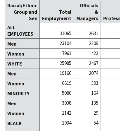
Racial/Ethnic
Officials
Group and
Total
&
Sex
Employment
Managers
Professiona
ALL
31065
2631
24
EMPLOYEES
23104
2209
19
Men
7961
422
5
Women
25985
2467
22
WHITE
19166
2074
17
Men
6819
393
4
Women
5080
164
2
MINORITY
3938
135
1
Men
1142
29
Women
1934
54
1
BLACK