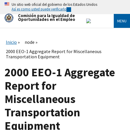
Skip
Un sitio web oficial del gobierno de los Estados Unidos
to
Así es como usted puede verificarlo
main
Comisión para la Igualdad de
content
Oportunidades en el Empleo
MENU
Inicio
node
2000 EEO-1 Aggregate Report for Miscellaneous
Transportation Equipment
2000 EEO-1 Aggregate
Report for
Miscellaneous
Transportation
Equipment