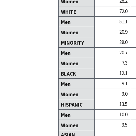
28.2
Women
72.0
WHITE
51.1
Men
20.9
Women
28.0
MINORITY
20.7
Men
7.3
Women
12.1
BLACK
9.1
Men
3.0
Women
13.5
HISPANIC
10.0
Men
3.5
Women
ASIAN