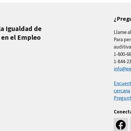
¿Preg
la Igualdad de
Llame a
 en el Empleo
Para per
auditiva
1-800-6
1-844-2
info@ee
Encuentr
cercana
Pregunt
Conect