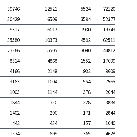
39746
12521
5524
72120
349
30429
6509
3594
52377
78
9317
6012
1930
19743
270
35580
10373
4592
62511
270
27266
5505
3040
44812
56
8314
4868
1552
17699
214
4166
2148
932
9609
78
3163
1004
554
7565
22
1003
1144
378
2044
56
1844
730
328
3884
37
1402
296
171
2844
10
442
434
157
1040
26
1574
699
365
4628
31