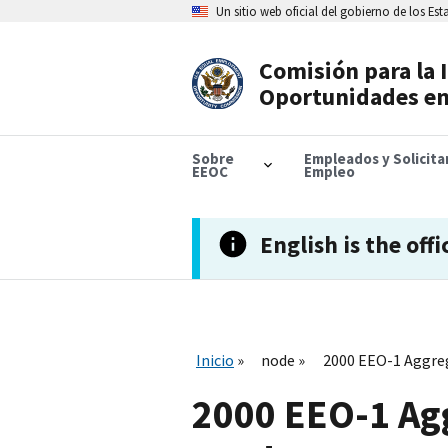
Skip
Un sitio web oficial del gobierno de los Es
to
main
content
Comisión para la 
Header
Oportunidades en
Navigation
Sobre
Empleados y Solicit
EEOC
Empleo
English is the offi
Inicio
node
2000 EEO-1 Aggreg
2000 EEO-1 Agg