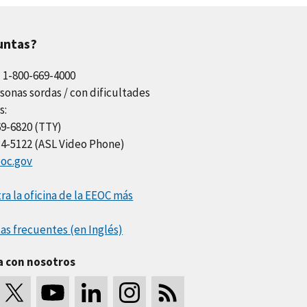
untas?
l 1-800-669-4000
sonas sordas / con dificultades
s:
69-6820 (TTY)
34-5122 (ASL Video Phone)
oc.gov
a la oficina de la EEOC más
as frecuentes (en Inglés)
a con nosotros