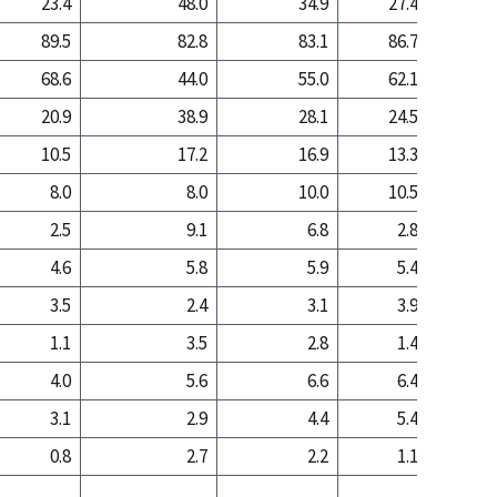
23.4
48.0
34.9
27.4
77
89.5
82.8
83.1
86.7
77
68.6
44.0
55.0
62.1
16
20.9
38.9
28.1
24.5
61
10.5
17.2
16.9
13.3
22
8.0
8.0
10.0
10.5
6
2.5
9.1
6.8
2.8
16
4.6
5.8
5.9
5.4
10
3.5
2.4
3.1
3.9
3
1.1
3.5
2.8
1.4
7
4.0
5.6
6.6
6.4
8
3.1
2.9
4.4
5.4
2
0.8
2.7
2.2
1.1
6