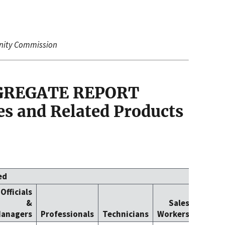
nity Commission
GGREGATE REPORT
es and Related Products
ed
Officials
Office
&
Sales
Cleric
anagers
Professionals
Technicians
Workers
Worke