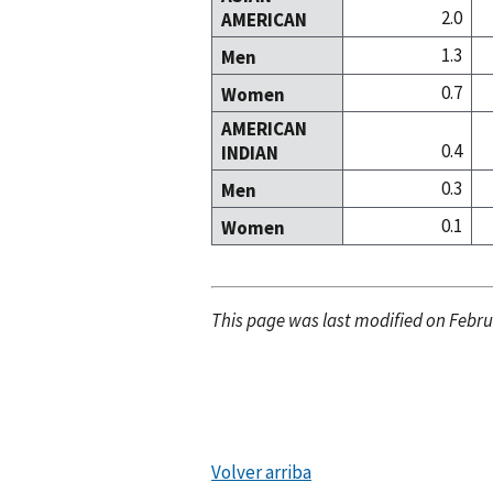
2.0
AMERICAN
1.3
Men
0.7
Women
AMERICAN
0.4
INDIAN
0.3
Men
0.1
Women
This page was last modified on Febru
Volver arriba