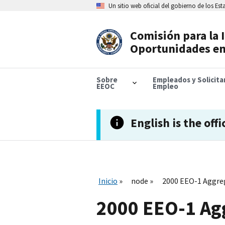
Skip
Un sitio web oficial del gobierno de los Es
to
main
content
Comisión para la 
Header
Oportunidades en
Navigation
Sobre
Empleados y Solicit
EEOC
Empleo
English is the offi
Inicio
node
2000 EEO-1 Aggre
2000 EEO-1 Ag