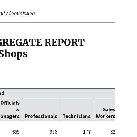
nity Commission
GGREGATE REPORT
 Shops
ed
Officials
Office
&
Sales
Cleric
anagers
Professionals
Technicians
Workers
Worke
655
356
177
82
19