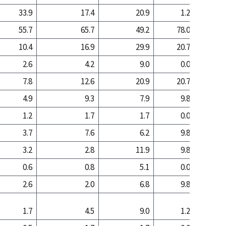
33.9
17.4
20.9
1.2
12
55.7
65.7
49.2
78.0
60
10.4
16.9
29.9
20.7
26
2.6
4.2
9.0
0.0
5
7.8
12.6
20.9
20.7
20
4.9
9.3
7.9
9.8
8
1.2
1.7
1.7
0.0
1
3.7
7.6
6.2
9.8
7
3.2
2.8
11.9
9.8
12
0.6
0.8
5.1
0.0
1
2.6
2.0
6.8
9.8
10
1.7
4.5
9.0
1.2
5