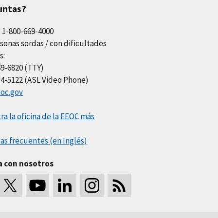
untas?
l 1-800-669-4000
sonas sordas / con dificultades
s:
69-6820 (TTY)
34-5122 (ASL Video Phone)
oc.gov
a la oficina de la EEOC más
as frecuentes (en Inglés)
a con nosotros