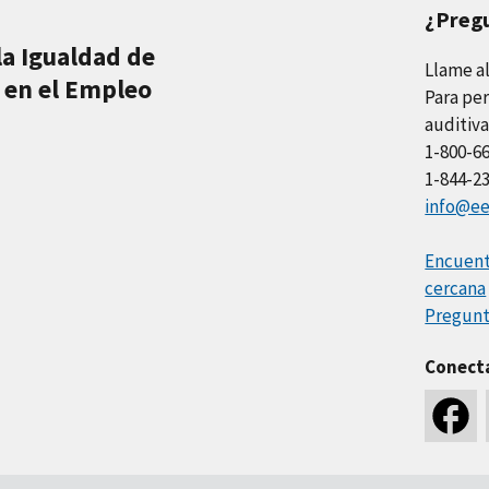
¿Preg
la Igualdad de
Llame a
 en el Empleo
Para per
auditiva
1-800-6
1-844-2
info@ee
Encuentr
cercana
Pregunt
Conect