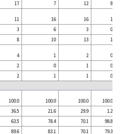
17
7
12
8
2
11
16
16
1
1
3
6
3
0
8
10
13
1
4
1
2
0
2
0
1
0
2
1
1
0
100.0
100.0
100.0
100.0
100
36.5
21.6
29.9
1.2
18
63.5
78.4
70.1
98.8
81
89.6
83.1
70.1
79.3
73