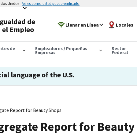
tados Unidos
Así es como usted puede verificarlo
Igualdad de
Llenar en Línea
Locales
 el Empleo
antes de
Empleadores / Pequeñas
Sector
Empresas
Federal
cial language of the U.S.
gate Report for Beauty Shops
gregate Report for Beauty