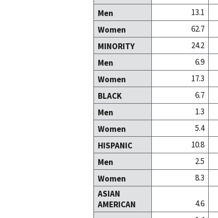
13.1
Men
62.7
Women
24.2
MINORITY
6.9
Men
17.3
Women
6.7
BLACK
1.3
Men
5.4
Women
10.8
HISPANIC
2.5
Men
8.3
Women
ASIAN
4.6
AMERICAN