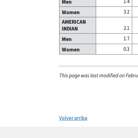
1.4
Men
3.2
Women
AMERICAN
2.1
INDIAN
1.7
Men
0.3
Women
This page was last modified on Febru
Volver arriba