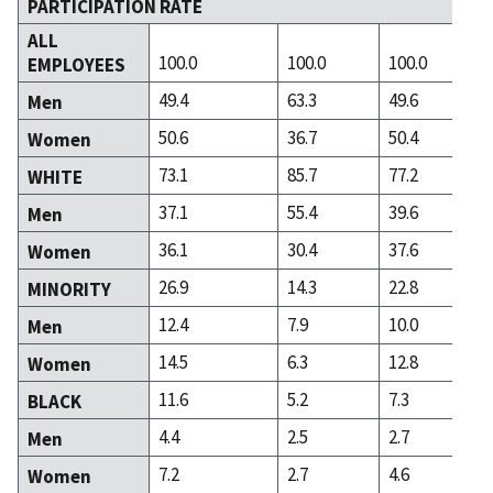
PARTICIPATION RATE
ALL
100.0
100.0
100.0
EMPLOYEES
49.4
63.3
49.6
Men
50.6
36.7
50.4
Women
73.1
85.7
77.2
WHITE
37.1
55.4
39.6
Men
36.1
30.4
37.6
Women
26.9
14.3
22.8
MINORITY
12.4
7.9
10.0
Men
14.5
6.3
12.8
Women
11.6
5.2
7.3
BLACK
4.4
2.5
2.7
Men
7.2
2.7
4.6
Women