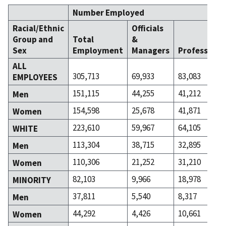
Number Employed
Racial/Ethnic
Officials
Group and
Total
&
Sex
Employment
Managers
Professiona
ALL
305,713
69,933
83,083
EMPLOYEES
151,115
44,255
41,212
Men
154,598
25,678
41,871
Women
223,610
59,967
64,105
WHITE
113,304
38,715
32,895
Men
110,306
21,252
31,210
Women
82,103
9,966
18,978
MINORITY
37,811
5,540
8,317
Men
44,292
4,426
10,661
Women