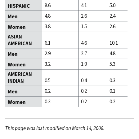
8.6
4.1
5.0
HISPANIC
4.8
2.6
2.4
Men
3.8
1.5
2.6
Women
ASIAN
6.1
4.6
10.1
AMERICAN
2.9
2.7
4.8
Men
3.2
1.9
5.3
Women
AMERICAN
0.5
0.4
0.3
INDIAN
0.2
0.2
0.1
Men
0.3
0.2
0.2
Women
This page was last modified on March 14, 2008.