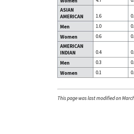
4.7
0
Women
ASIAN
1.6
0
AMERICAN
1.0
0
Men
0.6
0
Women
AMERICAN
0.4
0
INDIAN
0.3
0
Men
0.1
0
Women
This page was last modified on March