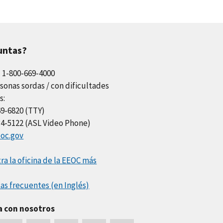
untas?
l 1-800-669-4000
sonas sordas / con dificultades
s:
69-6820 (TTY)
34-5122 (ASL Video Phone)
oc.gov
a la oficina de la EEOC más
as frecuentes (en Inglés)
a con nosotros