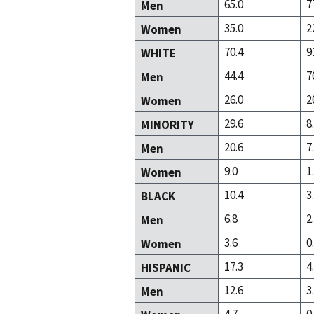
65.0
7
Men
35.0
2
Women
70.4
9
WHITE
44.4
7
Men
26.0
2
Women
29.6
8
MINORITY
20.6
7
Men
9.0
1
Women
10.4
3
BLACK
6.8
2
Men
3.6
0
Women
17.3
4
HISPANIC
12.6
3
Men