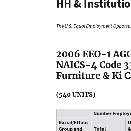
HH & Instituti
The U.S. Equal Employment Opportu
2006 EEO-1 A
NAICS-4 Code 33
Furniture & Ki 
(540 UNITS)
Number Employ
Racial/Ethnic
O
Group and
Total