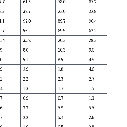
7.7
61.3
78.0
67.2
19.4
2.3
38.7
22.0
32.8
80.6
1.1
92.0
89.7
90.4
87.4
0.7
56.2
69.5
62.2
16.4
0.4
35.8
20.2
28.2
71.0
.9
8.0
10.3
9.6
12.6
.0
5.1
8.5
4.9
3.1
.9
2.9
1.8
4.6
9.6
.1
2.2
2.3
2.7
4.7
.4
1.3
1.7
1.5
0.9
.7
0.9
0.7
1.3
3.8
.6
3.3
5.9
5.5
6.5
.7
2.2
5.4
2.6
1.8