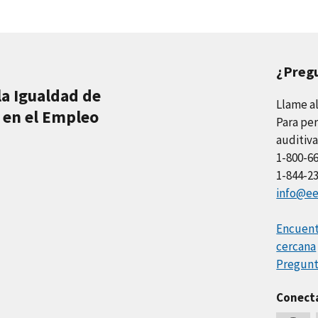
¿Preg
la Igualdad de
Llame a
 en el Empleo
Para per
auditiva
1-800-6
1-844-2
info@ee
Encuentr
cercana
Pregunt
Conect