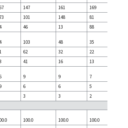
67
147
161
169
724
73
101
148
81
204
4
46
13
88
520
4
103
48
35
131
1
62
32
22
35
3
41
16
13
96
6
9
9
7
24
9
6
6
5
1
3
3
2
23
00.0
100.0
100.0
100.0
100.0