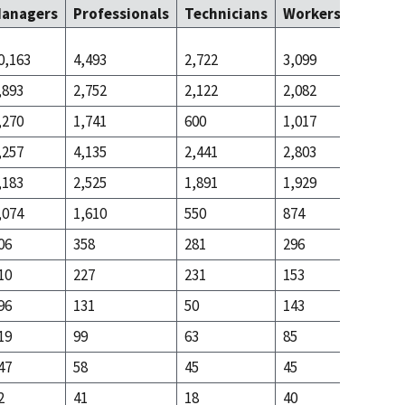
anagers
Professionals
Technicians
Workers
Worke
0,163
4,493
2,722
3,099
11,141
,893
2,752
2,122
2,082
2,162
,270
1,741
600
1,017
8,979
,257
4,135
2,441
2,803
9,734
,183
2,525
1,891
1,929
1,822
,074
1,610
550
874
7,912
06
358
281
296
1,407
10
227
231
153
340
96
131
50
143
1,067
19
99
63
85
528
47
58
45
45
100
2
41
18
40
428