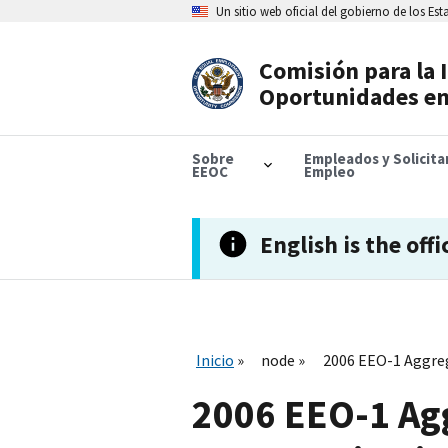
Skip
Un sitio web oficial del gobierno de los Es
to
main
content
Comisión para la 
Header
Oportunidades en
Navigation
Sobre
Empleados y Solicit
EEOC
Empleo
English is the offi
Inicio
node
2006 EEO-1 Aggreg
2006 EEO-1 Agg