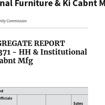
onal Furniture & Ki Cabnt 
nity Commission
GGREGATE REPORT
71 - HH & Institutional
Cabnt Mfg
ed
fficials
Office 
&
Sales
Clerica