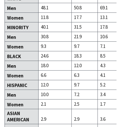
48.1
50.8
69.1
Men
11.8
17.7
13.1
Women
40.1
31.5
17.8
MINORITY
30.8
21.9
10.6
Men
9.3
9.7
7.1
Women
24.6
18.3
8.5
BLACK
18.0
12.0
4.3
Men
6.6
6.3
4.1
Women
12.0
9.7
5.2
HISPANIC
10.0
7.2
3.4
Men
2.1
2.5
1.7
Women
ASIAN
2.9
2.9
3.6
AMERICAN