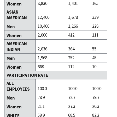
8,830
1,401
165
Women
ASIAN
12,400
1,678
339
AMERICAN
10,400
1,266
228
Men
2,000
412
111
Women
AMERICAN
2,636
364
55
INDIAN
1,968
252
45
Men
668
112
10
Women
PARTICIPATION RATE
ALL
100.0
100.0
100.0
EMPLOYEES
78.9
72.7
79.7
Men
21.1
27.3
20.3
Women
59.9
68.5
82.2
WHITE