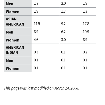
2.7
2.0
2.9
Men
2.9
1.3
2.3
Women
ASIAN
11.5
9.2
17.8
AMERICAN
6.9
6.2
10.9
Men
4.6
3.0
6.9
Women
AMERICAN
0.3
0.1
0.2
INDIAN
0.1
0.1
0.1
Men
0.1
0.1
0.1
Women
This page was last modified on March 14, 2008.