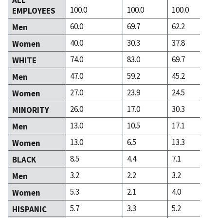
100.0
100.0
100.0
EMPLOYEES
60.0
69.7
62.2
Men
40.0
30.3
37.8
Women
74.0
83.0
69.7
WHITE
47.0
59.2
45.2
Men
27.0
23.9
24.5
Women
26.0
17.0
30.3
MINORITY
13.0
10.5
17.1
Men
13.0
6.5
13.3
Women
8.5
4.4
7.1
BLACK
3.2
2.2
3.2
Men
5.3
2.1
4.0
Women
5.7
3.3
5.2
HISPANIC