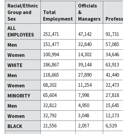
Racial/Ethnic
Officials
Group and
Total
&
Sex
Employment
Managers
Professiona
ALL
252,471
47,142
91,731
EMPLOYEES
151,477
32,840
57,085
Men
100,994
14,302
34,646
Women
186,867
39,144
63,913
WHITE
118,665
27,890
41,440
Men
68,202
11,254
22,473
Women
65,604
7,998
27,818
MINORITY
32,812
4,950
15,645
Men
32,792
3,048
12,173
Women
21,556
2,057
6,529
BLACK