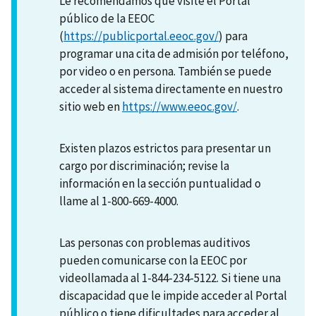
Le recomendamos que visite el Portal
público de la EEOC
(
https://publicportal.eeoc.gov/
) para
programar una cita de admisión por teléfono,
por video o en persona. También se puede
acceder al sistema directamente en nuestro
sitio web en
https://www.eeoc.gov/
.
Existen plazos estrictos para presentar un
cargo por discriminación; revise la
información en la sección puntualidad o
llame al 1-800-669-4000.
Las personas con problemas auditivos
pueden comunicarse con la EEOC por
videollamada al 1-844-234-5122. Si tiene una
discapacidad que le impide acceder al Portal
público o tiene dificultades para acceder al