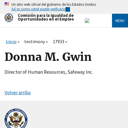
Skip
Un sitio web oficial del gobierno de los Estados Unidos
to
Así es como usted puede verificarlo
main
Comisión para la Igualdad de
content
Oportunidades en el Empleo
MENU
Inicio
testimony
17933
Donna M. Gwin
Director of Human Resources, Safeway Inc.
Volver arriba