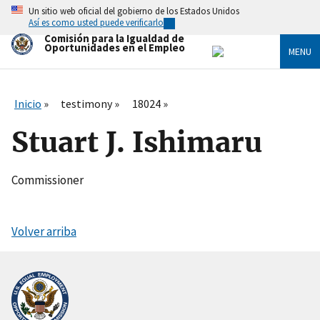
Skip
Un sitio web oficial del gobierno de los Estados Unidos
to
Así es como usted puede verificarlo
main
Comisión para la Igualdad de
content
Oportunidades en el Empleo
MENU
Inicio
testimony
18024
Stuart J. Ishimaru
Commissioner
Volver arriba