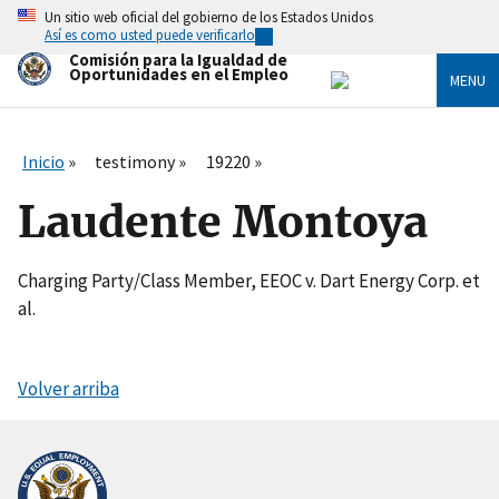
Skip
Un sitio web oficial del gobierno de los Estados Unidos
to
Así es como usted puede verificarlo
main
Comisión para la Igualdad de
content
Oportunidades en el Empleo
MENU
Inicio
testimony
19220
Laudente Montoya
Charging Party/Class Member, EEOC v. Dart Energy Corp. et
al.
Volver arriba