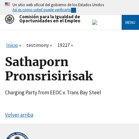
Skip
Un sitio web oficial del gobierno de los Estados Unidos
to
Así es como usted puede verificarlo
main
Comisión para la Igualdad de
content
Oportunidades en el Empleo
MENU
Inicio
testimony
19227
Sathaporn
Pronsrisirisak
Charging Party from EEOC v. Trans Bay Steel
Volver arriba